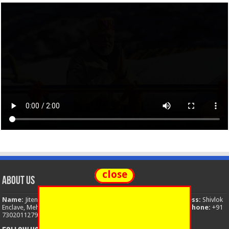
close
About Us
Name:
Jitendra Singh
Organization:
The National News
Address:
Shivlok
Enclave, Mehuwala Mafi, Dehradun, Uttarakhand, 248001, India
Phone:
+91
7302011279
Email:
thenationalnews.india@gmail.com