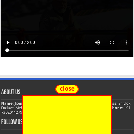
close
About Us
Name:
Jitendra Singh
Organization:
The National News
Address:
Shivlok
Enclave, Mehuwala Mafi, Dehradun, Uttarakhand, 248001, India
Phone:
+91
7302011279
Email:
thenationalnews.india@gmail.com
FOLLOW US