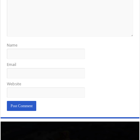
Name
Email
Website