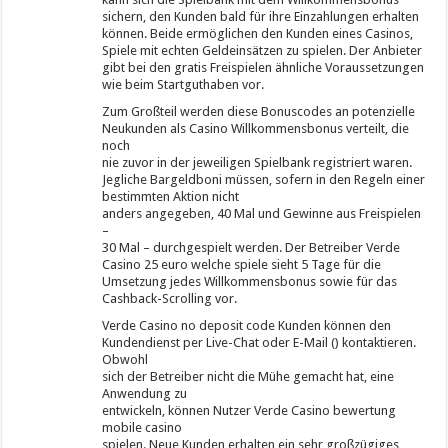
sichern, den Kunden bald für ihre Einzahlungen erhalten
können. Beide ermöglichen den Kunden eines Casinos,
Spiele mit echten Geldeinsätzen zu spielen. Der Anbieter
gibt bei den gratis Freispielen ähnliche Voraussetzungen
wie beim Startguthaben vor.
Zum Großteil werden diese Bonuscodes an potenzielle
Neukunden als Casino Willkommensbonus verteilt, die
noch
nie zuvor in der jeweiligen Spielbank registriert waren.
Jegliche Bargeldboni müssen, sofern in den Regeln einer
bestimmten Aktion nicht
anders angegeben, 40 Mal und Gewinne aus Freispielen
–
30 Mal – durchgespielt werden. Der Betreiber Verde
Casino 25 euro welche spiele sieht 5 Tage für die
Umsetzung jedes Willkommensbonus sowie für das
Cashback-Scrolling vor.
Verde Casino no deposit code Kunden können den
Kundendienst per Live-Chat oder E-Mail () kontaktieren.
Obwohl
sich der Betreiber nicht die Mühe gemacht hat, eine
Anwendung zu
entwickeln, können Nutzer Verde Casino bewertung
mobile casino
spielen. Neue Kunden erhalten ein sehr großzügiges