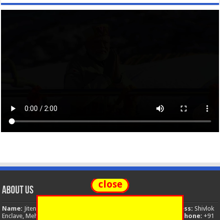
close
About Us
Name:
Jitendra Singh
Organization:
The National News
Address:
Shivlok
Enclave, Mehuwala Mafi, Dehradun, Uttarakhand, 248001, India
Phone:
+91