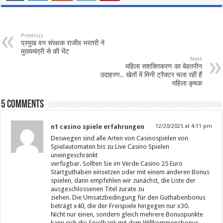
Previous
प्रमुख वन संरक्षक राजीव भरतरी ने
मुख्यमंत्री से की भेंट
Next
महिला सशक्तिकरण का बेहतरीन
उदाहरण.. खेतों में मिनी ट्रैक्टर चला रहीं हैं
महिला कृषक
5 comments
n1 casino spiele erfahrungen
12/20/2025 at 4:11 pm
Deswegen sind alle Arten von Casinospielen von
Spielautomaten bis zu Live Casino Spielen
uneingeschränkt
verfügbar. Sollten Sie im Verde Casino 25 Euro
Startguthaben einsetzen oder mit einem anderen Bonus
spielen, dann empfehlen wir zunächst, die Liste der
ausgeschlossenen Titel zurate zu
ziehen. Die Umsatzbedingung für den Guthabenbonus
beträgt x40, die der Freispiele hingegen nur x30.
Nicht nur einen, sondern gleich mehrere Bonuspunkte
kann sich die Spielbank mit dem Willkommensbonus