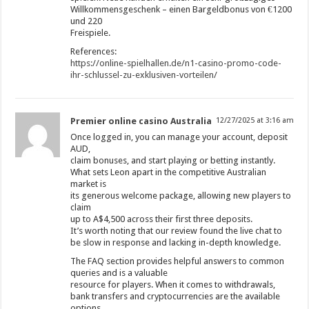
Willkommensgeschenk – einen Bargeldbonus von €1200
und 220
Freispiele.
References:
https://online-spielhallen.de/n1-casino-promo-code-
ihr-schlussel-zu-exklusiven-vorteilen/
Premier online casino Australia
12/27/2025 at 3:16 am
Once logged in, you can manage your account, deposit
AUD,
claim bonuses, and start playing or betting instantly.
What sets Leon apart in the competitive Australian
market is
its generous welcome package, allowing new players to
claim
up to A$4,500 across their first three deposits.
It’s worth noting that our review found the live chat to
be slow in response and lacking in-depth knowledge.
The FAQ section provides helpful answers to common
queries and is a valuable
resource for players. When it comes to withdrawals,
bank transfers and cryptocurrencies are the available
options.