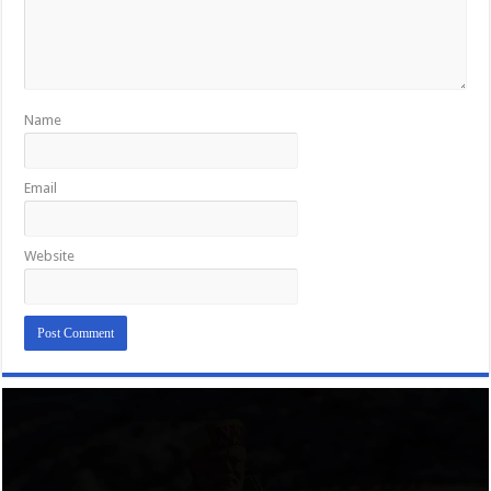
Name
Email
Website