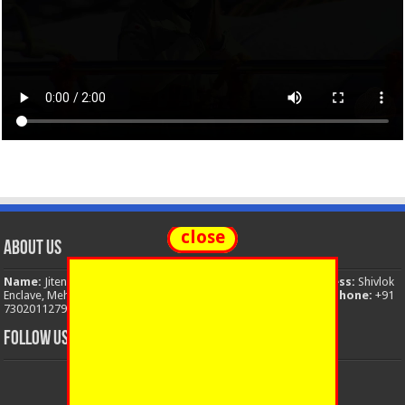
close
About Us
Name:
Jitendra Singh
Organization:
The National News
Address:
Shivlok
Enclave, Mehuwala Mafi, Dehradun, Uttarakhand, 248001, India
Phone:
+91
7302011279
Email:
thenationalnews.india@gmail.com
FOLLOW US