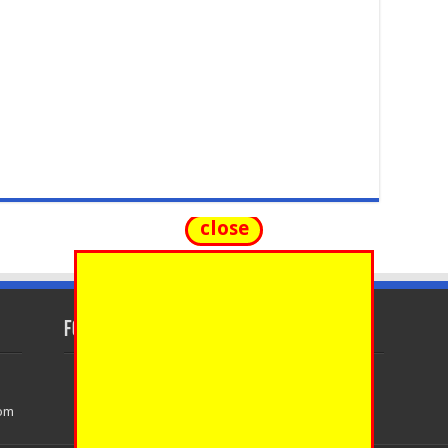
close
FOLLOW US
com