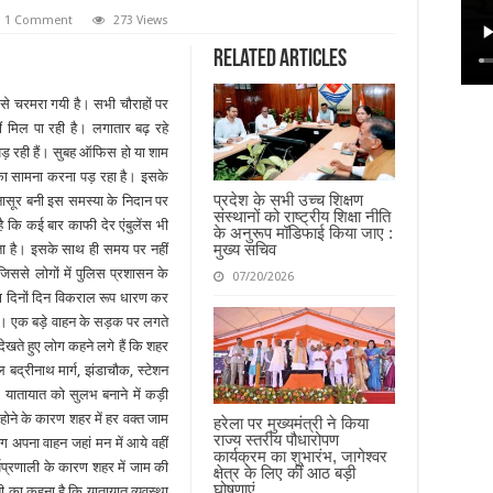
1 Comment
273 Views
Related Articles
 से चरमरा गयी है। सभी चौराहों पर
ं मिल पा रही है। लगातार बढ़ रहे
पड़ रही हैं। सुबह ऑफिस हो या शाम
 का सामना करना पड़ रहा है। इसके
प्रदेश के सभी उच्च शिक्षण
ासूर बनी इस समस्या के निदान पर
संस्थानों को राष्ट्रीय शिक्षा नीति
 है कि कई बार काफी देर एंबुलेंस भी
के अनुरूप मॉडिफाई किया जाए :
मुख्य सचिव
ा है। इसके साथ ही समय पर नहीं
जिससे लोगों में पुलिस प्रशासन के
07/20/2026
ा दिनों दिन विकराल रूप धारण कर
ं। एक बड़े वाहन के सड़क पर लगते
 देखते हुए लोग कहने लगे हैं कि शहर
बद्रीनाथ मार्ग, झंडाचौक, स्टेशन
 यातायात को सुलभ बनाने में कड़ी
ं होने के कारण शहर में हर वक्त जाम
हरेला पर मुख्यमंत्री ने किया
राज्य स्तरीय पौधारोपण
ग अपना वाहन जहां मन में आये वहीं
कार्यक्रम का शुभारंभ, जागेश्वर
यप्रणाली के कारण शहर में जाम की
क्षेत्र के लिए कीं आठ बड़ी
घोषणाएं
का कहना है कि यातायात व्यवस्था