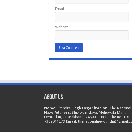
Email
Website
About Us
Name:
Jitendra Singh
Organization:
The National
News
Address:
Shivlok Enclave, Mehuwala Mafi,
Dehradun, Uttarakhand, 248001, India
Phone:
+91
7302011279
Email:
thenationalnews.india@gmail.