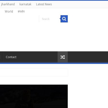
jharkhand
karnatak
Latest News
World
बंगलोर
I
Contact