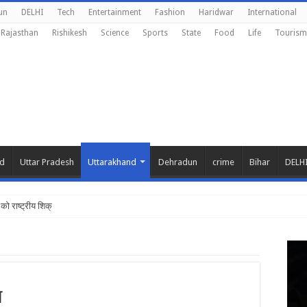
un
DELHI
Tech
Entertainment
Fashion
Haridwar
International
Rajasthan
Rishikesh
Science
Sports
State
Food
Life
Tourism
nd
Uttar Pradesh
Uttarakhand
Dehradun
crime
Bihar
DELH
को राष्ट्रीय शिक्षा नीति के अन
ल