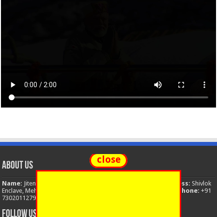
close
About Us
Name:
Jitendra Singh
Organization:
The National News
Address:
Shivlok
Enclave, Mehuwala Mafi, Dehradun, Uttarakhand, 248001, India
Phone:
+91
7302011279
Email:
thenationalnews.india@gmail.com
FOLLOW US