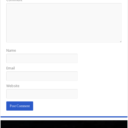
Name
Email
Website