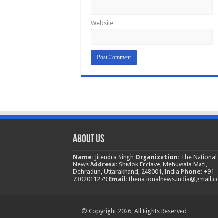
Website
About Us
Name:
Jitendra Singh
Organization:
The National
News
Address:
Shivlok Enclave, Mehuwala Mafi,
Dehradun, Uttarakhand, 248001, India
Phone:
+91
7302011279
Email:
thenationalnews.india@gmail.
© Copyright 2026, All Rights Reserved