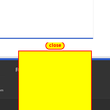
close
FOLLOW US
com