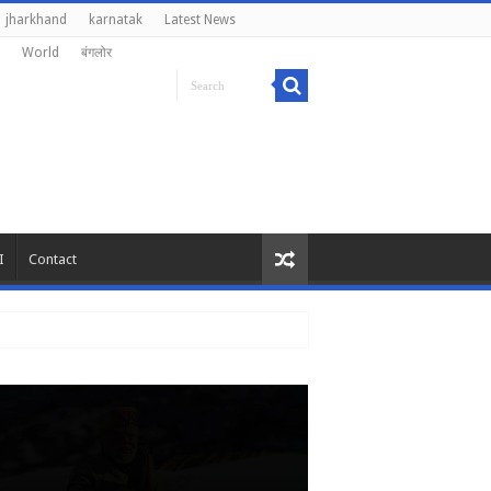
jharkhand
karnatak
Latest News
World
बंगलोर
I
Contact