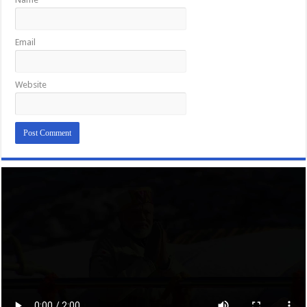
Email
Website