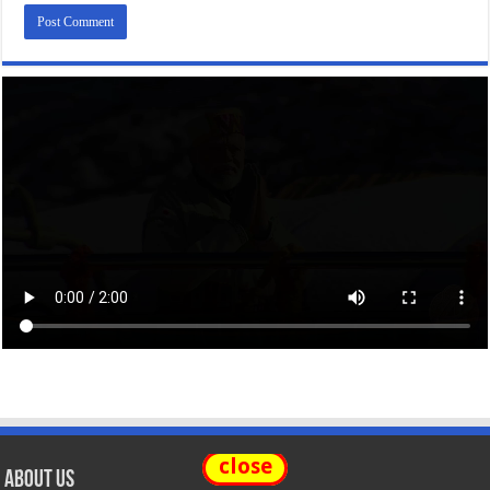
close
About Us