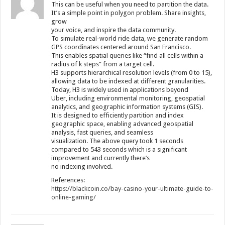
This can be useful when you need to partition the data.
It’s a simple point in polygon problem. Share insights,
grow
your voice, and inspire the data community.
To simulate real-world ride data, we generate random
GPS coordinates centered around San Francisco.
This enables spatial queries like “find all cells within a
radius of k steps” from a target cell.
H3 supports hierarchical resolution levels (from 0 to 15),
allowing data to be indexed at different granularities.
Today, H3 is widely used in applications beyond
Uber, including environmental monitoring, geospatial
analytics, and geographic information systems (GIS).
It is designed to efficiently partition and index
geographic space, enabling advanced geospatial
analysis, fast queries, and seamless
visualization. The above query took 1 seconds
compared to 543 seconds which is a significant
improvement and currently there’s
no indexing involved.
References:
https://blackcoin.co/bay-casino-your-ultimate-guide-to-
online-gaming/