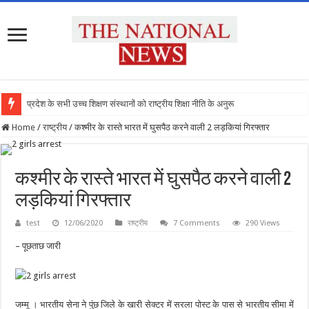
प्रदेश के सभी उच्च शिक्षण संस्थानों को राष्ट्रीय शिक्षा नीति के अनुरूप मॉडिफाई
Home
/
राष्ट्रीय
/
कश्मीर के रास्ते भारत में घुसपैठ करने वाली 2 लड़कियां गिरफ्तार
कश्मीर के रास्ते भारत में घुसपैठ करने वाली 2
लड़कियां गिरफ्तार
test
12/06/2020
राष्ट्रीय
7 Comments
290 Views
– पूछताछ जारी
जम्मू । भारतीय सेना ने पुंछ जिले के खारी सेक्टर में सरला पोस्ट के पास से भारतीय सीमा में