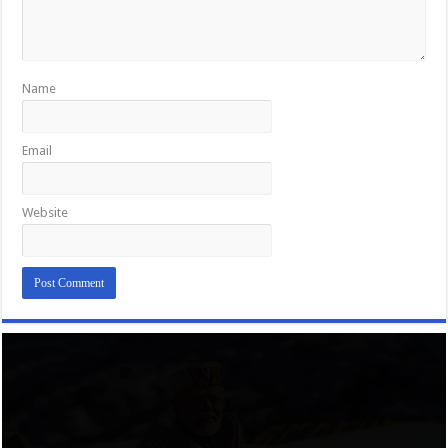
Name
Email
Website