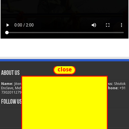
close
About Us
Name:
Jitendra Singh
Organization:
The National News
Address:
Shivlok
Enclave, Mehuwala Mafi, Dehradun, Uttarakhand, 248001, India
Phone:
+91
7302011279
Email:
thenationalnews.india@gmail.com
FOLLOW US