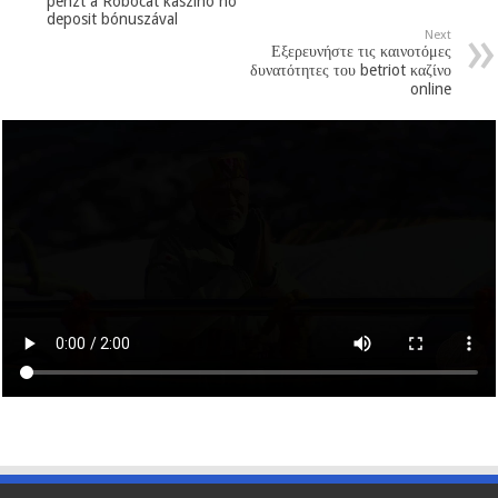
pénzt a Robocat kaszinó no
deposit bónuszával
Next
Εξερευνήστε τις καινοτόμες
δυνατότητες του betriot καζίνο
online