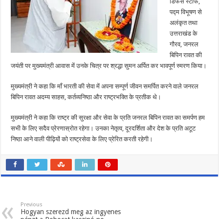
डिफेंस स्टाफ,
के
गौरव,
पद्म विभूषण से
जनरल
बिपिन
अलंकृत तथा
रावत
की
उत्तराखंड के
जयंती
गौरव, जनरल
पर
उनके
बिपिन रावत की
चित्र
पर
जयंती पर मुख्यमंत्री आवास में उनके चित्र पर श्रद्धा सुमन अर्पित कर भावपूर्ण स्मरण किया।
श्रद्धा
सुमन
अर्पित
मुख्यमंत्री ने कहा कि माँ भारती की सेवा में अपना सम्पूर्ण जीवन समर्पित करने वाले जनरल
कर
भावपूर्ण
बिपिन रावत अदम्य साहस, कर्तव्यनिष्ठा और राष्ट्रभक्ति के प्रतीक थे।
स्मरण
किया
मुख्यमंत्री ने कहा कि राष्ट्र की सुरक्षा और सेवा के प्रति जनरल बिपिन रावत का समर्पण हम
सभी के लिए सदैव प्रेरणास्रोत रहेगा। उनका नेतृत्व, दूरदर्शिता और देश के प्रति अटूट
निष्ठा आने वाली पीढ़ियों को राष्ट्रसेवा के लिए प्रेरित करती रहेगी।
Previous
Hogyan szerezd meg az ingyenes