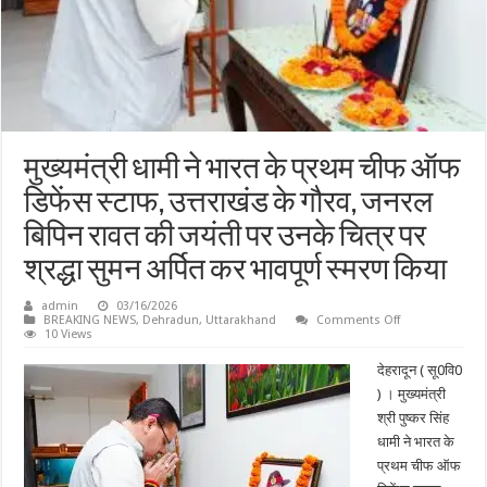
मुख्यमंत्री धामी ने भारत के प्रथम चीफ ऑफ
डिफेंस स्टाफ, उत्तराखंड के गौरव, जनरल
बिपिन रावत की जयंती पर उनके चित्र पर
श्रद्धा सुमन अर्पित कर भावपूर्ण स्मरण किया
admin
03/16/2026
on
BREAKING NEWS
,
Dehradun
,
Uttarakhand
Comments Off
मुख्यमंत्री
10 Views
धामी
ने
देहरादून ( सू0वि0
भारत
के
) । मुख्यमंत्री
प्रथम
श्री पुष्कर सिंह
चीफ
ऑफ
धामी ने भारत के
डिफेंस
स्टाफ,
प्रथम चीफ ऑफ
उत्तराखंड