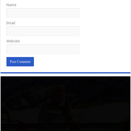
Name
Email
Website