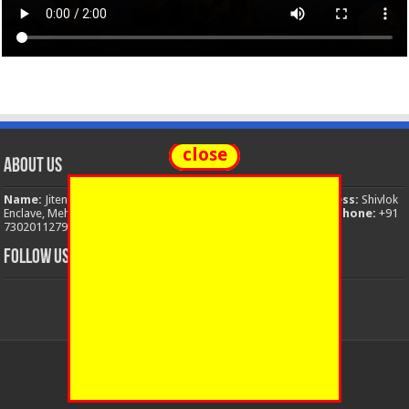
close
About Us
Name:
Jitendra Singh
Organization:
The National News
Address:
Shivlok
Enclave, Mehuwala Mafi, Dehradun, Uttarakhand, 248001, India
Phone:
+91
7302011279
Email:
thenationalnews.india@gmail.com
FOLLOW US
© Copyright 2026, All Rights Reserved