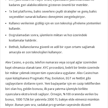
kadarını geri alabileceklerini gösteren önemli bir metriktir.
1x bet platformu, bahis severlere çeşitli stratejiler ve geniş bahis
seçenekleri sunarak kullanıcı deneyimini zenginleştiriyor.
Kullanıcı verilerinin gizliliği için en son teknoloji şifreleme yöntemleri
kullanılır.
Doğrulamadan sonra, işlemlerin miktarı ve hızı üzerindeki
kısıtlamalar kaldırılır.
Bethub, kullanıcılarına güvenli ve adil bir oyun ortamı sağlamak
amacıyla en son teknolojileri kullanıyor.
Alev Casino, e-posta, telefon numarası veya sosyal ağlar üzerinden
kayıt olmanıza olanak tanır. KYC prosedürü, belirli bir limitin üzerinde
bir miktar çekmek isteyen tüm oyunculara uygulanır. Alev Casino’nun
oyun kütüphanesi Pragmatic Play, Evolution, EGT ve NetEnt gibi
sağlayıcıların slotlarını içerir. Yeni başlayanlar için en cazip tekliflerden
biri olan hoş geldin bonusu, ilk para yatırma işlemiyle birlikte
oyunculara ekstra kredi sağlıyor. Örneğin, %100 oranında verilen bu
bonus, 1000 TL’lik bir yatırımla 2000 TL bakiye elde etmenizi mümkün
kılıyor. Bunun yanı sıra, sadakat programları sayesinde düzenli