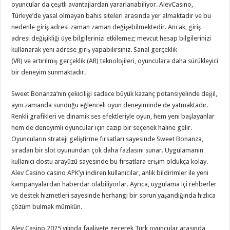
oyuncular da çeşitli avantajlardan yararlanabiliyor. AlevCasino,
Türkiye’de yasal olmayan bahis siteleri arasında yer almaktadır ve bu
nedenle giriş adresi zaman zaman değişebilmektedir. Ancak, giriş
adresi değişikliği üye bilgilerinizi etkilemez; mevcut hesap bilgilerinizi
kullanarak yeni adrese giriş yapabilirsiniz. Sanal gerçeklik
(VR) ve artırılmış gerçeklik (AR) teknolojileri, oyunculara daha sürükleyici
bir deneyim sunmaktadır.
Sweet Bonanza’nın çekiciliği sadece büyük kazanç potansiyelinde değil,
aynı zamanda sunduğu eğlenceli oyun deneyiminde de yatmaktadır.
Renkli grafikleri ve dinamik ses efektleriyle oyun, hem yeni başlayanlar
hem de deneyimli oyuncular için cazip bir seçenek haline gelir.
Oyuncuların strateji geliştirme fırsatları sayesinde Sweet Bonanza,
sıradan bir slot oyunundan çok daha fazlasını sunar. Uygulamanın
kullanıcı dostu arayüzü sayesinde bu fırsatlara erişim oldukça kolay.
Alev Casino casino APK’yı indiren kullanıcılar, anlık bildirimler ile yeni
kampanyalardan haberdar olabiliyorlar. Ayrıca, uygulama içi rehberler
ve destek hizmetleri sayesinde herhangi bir sorun yaşandığında hızlıca
çözüm bulmak mümkün.
Alev Casino 2025 yılında faaliyete geçerek Türk oyuncular arasında