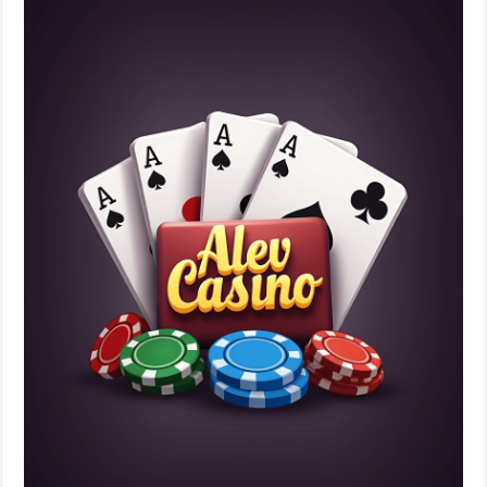
giriş
adresi
oluyor