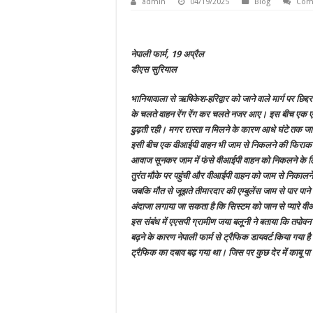
admin
04/19/2025
Blog
Com
नेपाली फार्म, 19 अप्रैल
डीएस सुरियाल
भानियावाला से ऋषिकेश-हरिद्वार को जाने वाले मार्ग पर छिद्दर
के चलते वाहन रेंग रेंग कर चलते नजर आए। इस बीच एक एम्बु
ढुढ़ती रही। मगर रास्ता न मिलने के कारण आधे घंटे तक ज
इसी बीच एक वीआईपी वाहन भी जाम से निकलने की फिराक 
आवाज सूनकर जाम में फंसे वीआईपी वाहन को निकलने के लि
तुरंत मौके पर पहुंची और वीआईपी वाहन को जाम से निकालने
जबकि मौत से जूझते तीमारदार की एम्बुलेंस जाम से पार पाने
अंदाजा लगाया जा सकता है कि सिस्टम को जान से प्यारे वी
इस संबंध में एएसपी ग्रामीण जया बलूनी ने बताया कि तपोव
बढ़ने के कारण नेपाली फार्म से ट्रैफिक डायवर्ट किया गया ह
ट्रैफिक का दबाव बढ़ गया था। जिस पर कुछ देर में काबू प