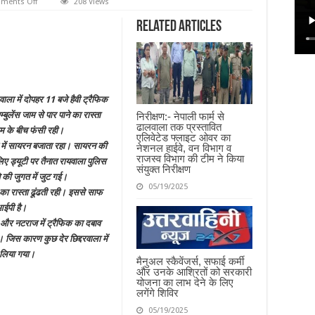
on
ments Off
208 Views
जाम:-
सिस्टम
Related Articles
को
जान
से
प्यारे
हैं
वीआईपी
वाला में दोपहर 11 बजे हैवी ट्रैफिक
लेंस जाम से पार पाने का रास्ता
निरीक्षण:- नेपाली फार्म से
ढालवाला तक प्रस्तावित
ाम के बीच फंसी रही।
एलिवेटेड फ्लाइट ओवर का
में सायरन बजाता रहा। सायरन की
नेशनल हाईवे, वन विभाग व
राजस्व विभाग की टीम ने किया
ए ड्यूटी पर तैनात रायवाला पुलिस
संयुक्त निरीक्षण
 की जुगत में जुट गई।
05/19/2025
 का रास्ता ढूंढती रही। इससे साफ
आईपी है।
न और नटराज में ट्रैफिक का दबाव
ै। जिस कारण कुछ देर छिद्दरवाला में
ा लिया गया।
मैनुअल स्कैवेंजर्स, सफाई कर्मी
और उनके आश्रितों को सरकारी
योजना का लाभ देने के लिए
लगेंगे शिविर
05/19/2025