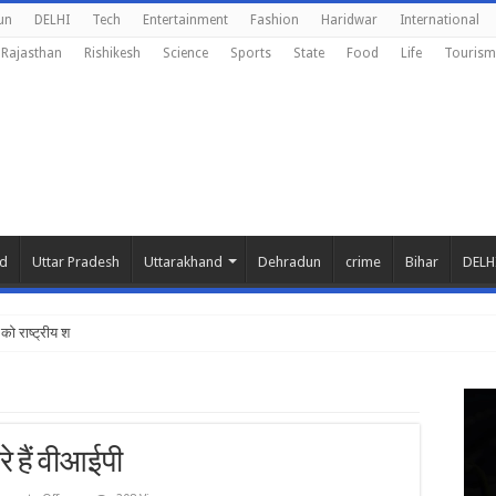
un
DELHI
Tech
Entertainment
Fashion
Haridwar
International
Rajasthan
Rishikesh
Science
Sports
State
Food
Life
Tourism
nd
Uttar Pradesh
Uttarakhand
Dehradun
crime
Bihar
DELH
को राष्ट्रीय शिक्षा नीति
े हैं वीआईपी