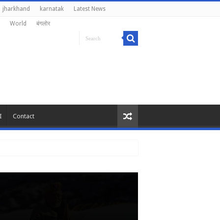
jharkhand
karnatak
Latest News
World
बंगलोर
I
Contact