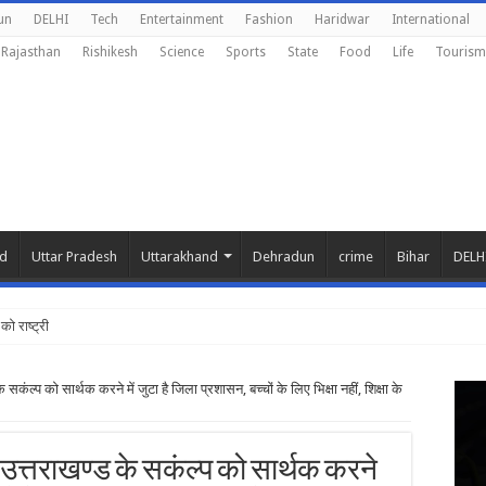
un
DELHI
Tech
Entertainment
Fashion
Haridwar
International
Rajasthan
Rishikesh
Science
Sports
State
Food
Life
Tourism
nd
Uttar Pradesh
Uttarakhand
Dehradun
crime
Bihar
DELH
को राष्ट्रीय शिक्षा न
ड के सकंल्प को सार्थक करने में जुटा है जिला प्रशासन, बच्चों के लिए भिक्षा नहीं, शिक्षा के
ुक्त उत्तराखण्ड के सकंल्प को सार्थक करने