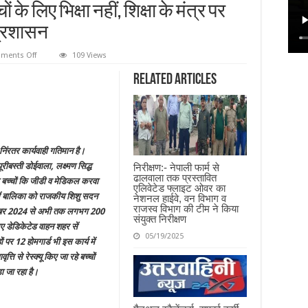
ं के लिए भिक्षा नहीं, शिक्षा के मंत्र पर
प्रशासन
on
ments Off
109 Views
मुख्यमंत्री
के
Related Articles
भिक्षावृत्ति
मुक्त
उत्तराखण्ड
के
सकंल्प
को
सार्थक
करने
 निंरतर कार्यवाही गतिमान है।
में
जुटा
रीबस्ती डोईवाला, लक्ष्मण सिद्ध
निरीक्षण:- नेपाली फार्म से
है
ढालवाला तक प्रस्तावित
जिला
या गया बच्चों कि जीडी व मेडिकल करवा
एलिवेटेड फ्लाइट ओवर का
प्रशासन,
में बालिका को राजकीय शिशु सदन
नेशनल हाईवे, वन विभाग व
बच्चों
के
राजस्व विभाग की टीम ने किया
तम्बर 2024 से अभी तक लगभग 200
लिए
संयुक्त निरीक्षण
भिक्षा
लिए डेडिकेटेड वाहन शहर सें
नहीं,
05/19/2025
ं पर 12 होमगार्ड भी इस कार्य में
शिक्षा
के
षावृत्ति से रेस्क्यू किए जा रहे बच्चों
मंत्र
पर
ड़ा जा रहा है।
आगे
बढ
रहा
देहरादून