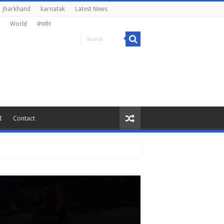
jharkhand
karnatak
Latest News
World
बंगलोर
I
Contact