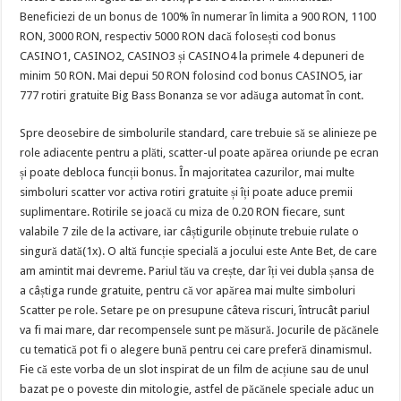
Beneficiezi de un bonus de 100% în numerar în limita a 900 RON, 1100
RON, 3000 RON, respectiv 5000 RON dacă folosești cod bonus
CASINO1, CASINO2, CASINO3 și CASINO4 la primele 4 depuneri de
minim 50 RON. Mai depui 50 RON folosind cod bonus CASINO5, iar
777 rotiri gratuite Big Bass Bonanza se vor adăuga automat în cont.
Spre deosebire de simbolurile standard, care trebuie să se alinieze pe
role adiacente pentru a plăti, scatter-ul poate apărea oriunde pe ecran
și poate debloca funcții bonus. În majoritatea cazurilor, mai multe
simboluri scatter vor activa rotiri gratuite și îți poate aduce premii
suplimentare. Rotirile se joacă cu miza de 0.20 RON fiecare, sunt
valabile 7 zile de la activare, iar câștigurile obținute trebuie rulate o
singură dată(1x). O altă funcție specială a jocului este Ante Bet, de care
am amintit mai devreme. Pariul tău va crește, dar îți vei dubla șansa de
a câștiga runde gratuite, pentru că vor apărea mai multe simboluri
Scatter pe role. Setare pe on presupune câteva riscuri, întrucât pariul
va fi mai mare, dar recompensele sunt pe măsură. Jocurile de păcănele
cu tematică pot fi o alegere bună pentru cei care preferă dinamismul.
Fie că este vorba de un slot inspirat de un film de acțiune sau de unul
bazat pe o poveste din mitologie, astfel de păcănele speciale aduc un