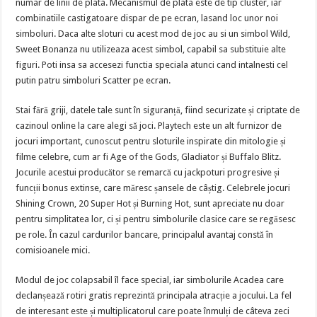
numar de linii de plata. Mecanismul de plata este de tip cluster, iar
combinatiile castigatoare dispar de pe ecran, lasand loc unor noi
simboluri. Daca alte sloturi cu acest mod de joc au si un simbol Wild,
Sweet Bonanza nu utilizeaza acest simbol, capabil sa substituie alte
figuri. Poti insa sa accesezi functia speciala atunci cand intalnesti cel
putin patru simboluri Scatter pe ecran.
Stai fără griji, datele tale sunt în siguranță, fiind securizate și criptate de
cazinoul online la care alegi să joci. Playtech este un alt furnizor de
jocuri important, cunoscut pentru sloturile inspirate din mitologie și
filme celebre, cum ar fi Age of the Gods, Gladiator și Buffalo Blitz.
Jocurile acestui producător se remarcă cu jackpoturi progresive și
funcții bonus extinse, care măresc șansele de câștig. Celebrele jocuri
Shining Crown, 20 Super Hot și Burning Hot, sunt apreciate nu doar
pentru simplitatea lor, ci și pentru simbolurile clasice care se regăsesc
pe role. În cazul cardurilor bancare, principalul avantaj constă în
comisioanele mici.
Modul de joc colapsabil îl face special, iar simbolurile Acadea care
declanșează rotiri gratis reprezintă principala atracție a jocului. La fel
de interesant este și multiplicatorul care poate înmulți de câteva zeci