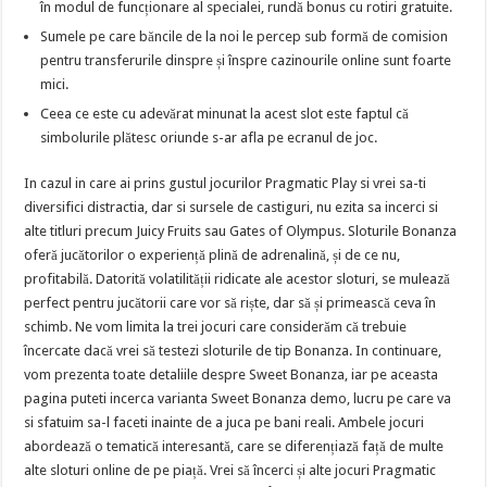
în modul de funcționare al specialei, rundă bonus cu rotiri gratuite.
Sumele pe care băncile de la noi le percep sub formă de comision
pentru transferurile dinspre și înspre cazinourile online sunt foarte
mici.
Ceea ce este cu adevărat minunat la acest slot este faptul că
simbolurile plătesc oriunde s-ar afla pe ecranul de joc.
In cazul in care ai prins gustul jocurilor Pragmatic Play si vrei sa-ti
diversifici distractia, dar si sursele de castiguri, nu ezita sa incerci si
alte titluri precum Juicy Fruits sau Gates of Olympus. Sloturile Bonanza
oferă jucătorilor o experiență plină de adrenalină, și de ce nu,
profitabilă. Datorită volatilității ridicate ale acestor sloturi, se mulează
perfect pentru jucătorii care vor să riște, dar să și primească ceva în
schimb. Ne vom limita la trei jocuri care considerăm că trebuie
încercate dacă vrei să testezi sloturile de tip Bonanza. In continuare,
vom prezenta toate detaliile despre Sweet Bonanza, iar pe aceasta
pagina puteti incerca varianta Sweet Bonanza demo, lucru pe care va
si sfatuim sa-l faceti inainte de a juca pe bani reali. Ambele jocuri
abordează o tematică interesantă, care se diferențiază față de multe
alte sloturi online de pe piață. Vrei să încerci și alte jocuri Pragmatic