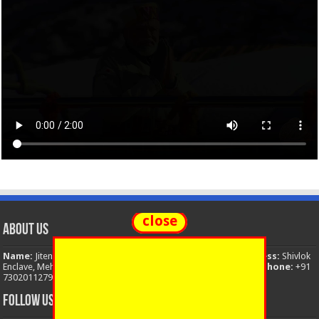
close
About Us
Name:
Jitendra Singh
Organization:
The National News
Address:
Shivlok
Enclave, Mehuwala Mafi, Dehradun, Uttarakhand, 248001, India
Phone:
+91
7302011279
Email:
thenationalnews.india@gmail.com
FOLLOW US