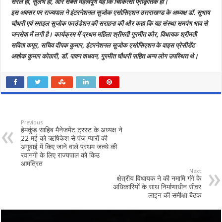
सरल हो, सुलभ हो, और सबसे महत्वपूर्ण यह कि चिकित्सा प्राकृतिक हो।
इस अवसर पर राज्यपाल ने इंटरनेशनल सुजोक एसोसिएशन उत्तराखण्ड के अध्यक्ष डॉ. सुभाष
चौधरी एवं स्माइल सुजोक फाउंडेशन की सराहना की और कहा कि यह संस्था समर्पण भाव से
जनसेवा में लगी है। कार्यक्रम में प्रथम महिला श्रीमती गुरमीत कौर, विधायक श्रीमती
सविता कपूर, सचिव दीपक कुमार, इंटरनेशनल सुजोक एसोसिएशन के वाइस प्रेसीडेंट
अशोक कुमार कोठारी, डॉ. पावन वाधवन, गुरमीत चौधरी सहित अन्य लोग उपस्थित थे।
Previous
हेमकुंड साहिब मैनेजमेंट ट्रस्ट के अध्यक्ष ने
22 मई को ऋषिकेश से पंज प्यारों की
अगुवाई में किए जाने वाले प्रथम जत्थे की
रवानगी के लिए राज्यपाल को किउ
आमंत्रित
Next
क्षेत्रीय विधायक ने की नमामि गंगे के
अधिकारियों के साथ निर्माणाधीन सीवर
लाइन की समीक्षा बैठक