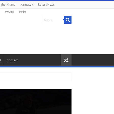
jharkhand
karnatak
Latest News
World
बंगलोर
I
Contact