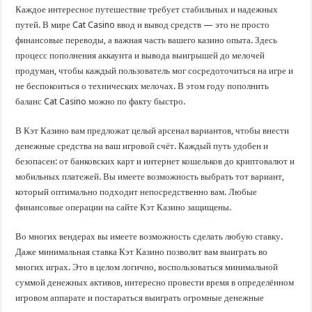
Каждое интересное путешествие требует стабильных и надежных
путей. В мире Cat Casino ввод и вывод средств — это не просто
финансовые переводы, а важная часть вашего казино опыта. Здесь
процесс пополнения аккаунта и вывода выигрышей до мелочей
продуман, чтобы каждый пользователь мог сосредоточиться на игре и
не беспокоиться о технических мелочах. В этом году пополнить
баланс Cat Casino можно по факту быстро.
В Кэт Казино вам предложат целый арсенал вариантов, чтобы внести
денежные средства на ваш игровой счёт. Каждый путь удобен и
безопасен: от банковских карт и интернет кошельков до криптовалют и
мобильных платежей. Вы имеете возможность выбрать тот вариант,
который оптимально подходит непосредственно вам. Любые
финансовые операции на сайте Кэт Казино защищены.
Во многих вендерах вы имеете возможность сделать любую ставку.
Даже минимальная ставка Кэт Казино позволит вам выиграть во
многих играх. Это в целом логично, воспользоваться минимальной
суммой денежных активов, интересно провести время в определённом
игровом аппарате и постараться выиграть огромные денежные