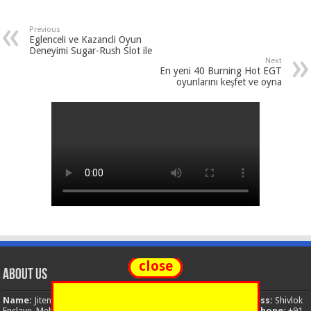
Previous
Eglenceli ve Kazancli Oyun
Deneyimi Sugar-Rush Slot ile
Next
En yeni 40 Burning Hot EGT
oyunlarını keşfet ve oyna
close
About Us
Name:
Jitendra Singh
Organization:
The National News
Address:
Shivlok
Enclave, Mehuwala Mafi, Dehradun, Uttarakhand, 248001, India
Phone:
+91