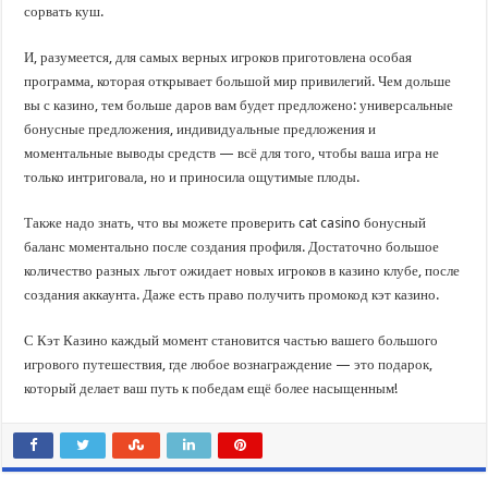
сорвать куш.
И, разумеется, для самых верных игроков приготовлена особая
программа, которая открывает большой мир привилегий. Чем дольше
вы с казино, тем больше даров вам будет предложено: универсальные
бонусные предложения, индивидуальные предложения и
моментальные выводы средств — всё для того, чтобы ваша игра не
только интриговала, но и приносила ощутимые плоды.
Также надо знать, что вы можете проверить cat casino бонусный
баланс моментально после создания профиля. Достаточно большое
количество разных льгот ожидает новых игроков в казино клубе, после
создания аккаунта. Даже есть право получить промокод кэт казино.
С Кэт Казино каждый момент становится частью вашего большого
игрового путешествия, где любое вознаграждение — это подарок,
который делает ваш путь к победам ещё более насыщенным!