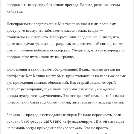
продолжить вашу игру без всяких преград. Верьте, решения всегда
найдутся.
Неисправности подключения: Мы так привыкаем к мгновенному
доступу ко всему, что забываем о классических вещах —
стабильности интернета. Проверьте ваше соединение. Бывает, что
даже невидимая для глаз преграда, как отвратительный сигнал, может
стать причиной небольшой задержки. Убедитесь, что всё в порядке, и
продолжайте путь к вашему выигрышу.
Обновления и техническое обслуживание: Великолепные детали на
платформе Кет Казино могут быть приостановлены на короткое время
для проведения важных обновлений. Как старый замок, который
требует реставрации, так и ваше любимое азартное учреждение
иногда нуждается в улучшениях. Это всегда с той целью, чтобы ваши
приключения были ещё более яркими, интересными и защищёнными.
Зеркало — проход в неизведанные миры: Не надо переживать, если
основной веб-ресурс Cat Casino не функционирует. В этой ситуации
на помощь всегда приходит рабочее зеркало. Это не просто