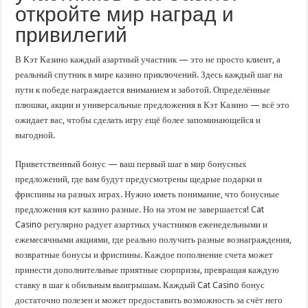
откройте мир наград и
привилегий
В Кэт Казино каждый азартный участник — это не просто клиент, а
реальный спутник в мире казино приключений. Здесь каждый шаг на
пути к победе награждается вниманием и заботой. Определённые
плюшки, акции и универсальные предложения в Кэт Казино — всё это
ожидает вас, чтобы сделать игру ещё более запоминающейся и
выгодной.
Приветственный бонус — ваш первый шаг в мир бонусных
предложений, где вам будут предусмотрены щедрые подарки и
фриспины на разных играх. Нужно иметь понимание, что бонусные
предложения кэт казино разные. Но на этом не завершается! Cat
Casino регулярно радует азартных участников еженедельными и
ежемесячными акциями, где реально получить разные вознаграждения,
возвратные бонусы и фриспины. Каждое пополнение счета может
принести дополнительные приятные сюрпризы, превращая каждую
ставку в шаг к обильным выигрышам. Каждый Cat Casino бонус
достаточно полезен и может предоставить возможность за счёт него