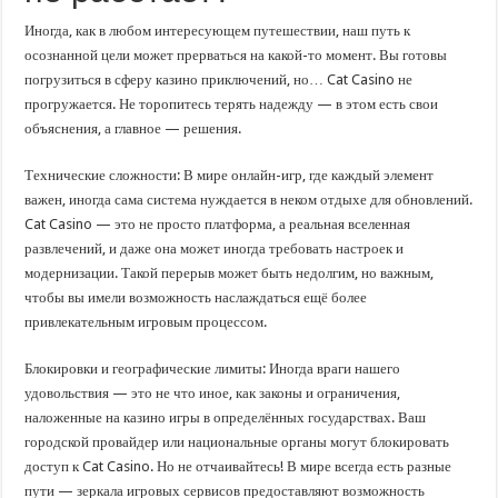
Иногда, как в любом интересующем путешествии, наш путь к
осознанной цели может прерваться на какой-то момент. Вы готовы
погрузиться в сферу казино приключений, но… Cat Casino не
прогружается. Не торопитесь терять надежду — в этом есть свои
объяснения, а главное — решения.
Технические сложности: В мире онлайн-игр, где каждый элемент
важен, иногда сама система нуждается в неком отдыхе для обновлений.
Cat Casino — это не просто платформа, а реальная вселенная
развлечений, и даже она может иногда требовать настроек и
модернизации. Такой перерыв может быть недолгим, но важным,
чтобы вы имели возможность наслаждаться ещё более
привлекательным игровым процессом.
Блокировки и географические лимиты: Иногда враги нашего
удовольствия — это не что иное, как законы и ограничения,
наложенные на казино игры в определённых государствах. Ваш
городской провайдер или национальные органы могут блокировать
доступ к Cat Casino. Но не отчаивайтесь! В мире всегда есть разные
пути — зеркала игровых сервисов предоставляют возможность