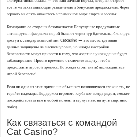
альтернативная ссылка — это ваш личный портал, который откроет
все те же захватывающие развлечения и бонусные предложения. Через
зеркало вы опять окажетесь в привычном мире азарта и веселья.
Блокировка со стороны безопасности: Популярные продуманные
антивирусы и фаерволы порой бывают через чур бдительны, блокируя
доступ к стандартным сайтам. Catcasino — это место, где ваши
данные защищены на высшем уровне, но иногда настройки
безопасности могут привести к тому, что азартное учреждение будет
заблокировано. Просто временно отключите защиту, чтобы
продолжить игровой процесс. Но всегда стоит знать: наслаждайтесь
игрой безопасно!
Если ни одна из этих причин не объясняет появившуюся сложность, не
теряйте надежды. Поддержка игрового клуба кэт всегда рядом, сможет
посодействовать вам в любой момент и вернуть вас на путь азартных
побед.
Как связаться с командой
Cat Casino?