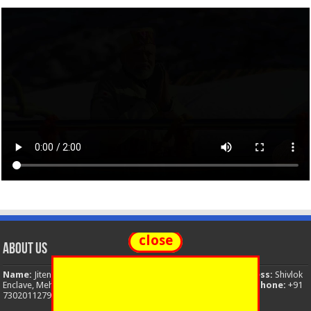
close
About Us
Name:
Jitendra Singh
Organization:
The National News
Address:
Shivlok
Enclave, Mehuwala Mafi, Dehradun, Uttarakhand, 248001, India
Phone:
+91
7302011279
Email:
thenationalnews.india@gmail.com