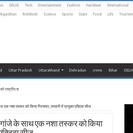
un
DELHI
Tech
Entertainment
Fashion
Haridwar
International
Rajasthan
Rishikesh
Science
Sports
State
Food
Life
Tourism
nd
Uttar Pradesh
Uttarakhand
Dehradun
crime
Bihar
DELH
को राष्ट्रीय शिक्षा नीत
थ एक नशा तस्कर को किया गिरफ्तार, तस्करी में प्रयुक्त एक्टिवा सीज
म गांजे के साथ एक नशा तस्कर को किया