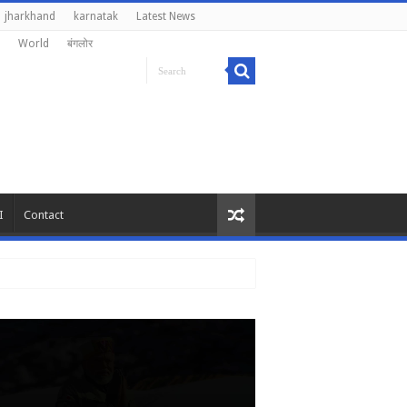
jharkhand
karnatak
Latest News
World
बंगलोर
I
Contact