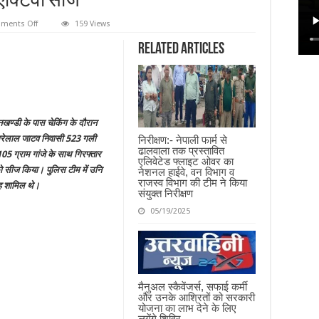
त एक्टिवा सीज
on
ments Off
159 Views
पुलिस
ने
Related Articles
एक
किलो
105
ग्राम
गांजे
के
साथ
एक
ण्डी के पास चेकिंग के दौरान
नशा
तस्कर
प्यारेलाल जाटव निवासी 523 गली
निरीक्षण:- नेपाली फार्म से
को
ढालवाला तक प्रस्तावित
किया
 ग्राम गांजे के साथ गिरफ्तार
एलिवेटेड फ्लाइट ओवर का
गिरफ्तार,
को सीज किया। पुलिस टीम में उनि
नेशनल हाईवे, वन विभाग व
तस्करी
में
राजस्व विभाग की टीम ने किया
िंह शामिल थे।
प्रयुक्त
संयुक्त निरीक्षण
एक्टिवा
सीज
05/19/2025
मैनुअल स्कैवेंजर्स, सफाई कर्मी
और उनके आश्रितों को सरकारी
योजना का लाभ देने के लिए
लगेंगे शिविर