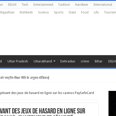
un
DELHI
Tech
Entertainment
Fashion
Haridwar
International
Rajasthan
Rishikesh
Science
Sports
State
Food
Life
Tourism
nd
Uttar Pradesh
Uttarakhand
Dehradun
crime
Bihar
DELH
ं को राष्ट्रीय शिक्षा नीति के अनुरूप मॉडिफाई किया जाए : मुख्य सचिव
aptivant des jeux de hasard en ligne sur les casinos PaySafeCard
vant des jeux de hasard en ligne sur