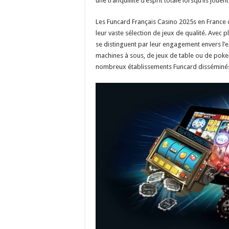
une tranquillité d’esprit totale lorsqu’ils jouent
Les Funcard Français Casino 2025s en France 
leur vaste sélection de jeux de qualité. Avec p
se distinguent par leur engagement envers l’e
machines à sous, de jeux de table ou de poke
nombreux établissements Funcard disséminés 