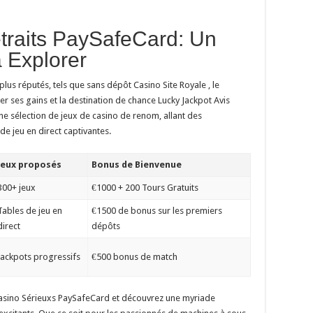
etraits PaySafeCard: Un
à Explorer
plus réputés, tels que sans dépôt Casino Site Royale , le
er ses gains et la destination de chance Lucky Jackpot Avis
ne sélection de jeux de casino de renom, allant des
e jeu en direct captivantes.
Jeux proposés
Bonus de Bienvenue
300+ jeux
€1000 + 200 Tours Gratuits
Tables de jeu en
€1500 de bonus sur les premiers
direct
dépôts
Jackpots progressifs
€500 bonus de match
r Casino Sérieuxs PaySafeCard et découvrez une myriade