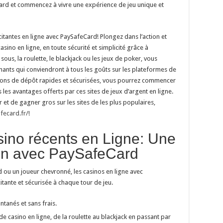
ard et commencez à vivre une expérience de jeu unique et
tantes en ligne avec PaySafeCard! Plongez dans l’action et
asino en ligne, en toute sécurité et simplicité grâce à
us, la roulette, le blackjack ou les jeux de poker, vous
nants qui conviendront à tous les goûts sur les plateformes de
ions de dépôt rapides et sécurisées, vous pourrez commencer
 les avantages offerts par ces sites de jeux d’argent en ligne.
et de gagner gros sur les sites de les plus populaires,
fecard.fr/
!
ino récents en Ligne: Une
ion avec PaySafeCard
ou un joueur chevronné, les casinos en ligne avec
tante et sécurisée à chaque tour de jeu.
tanés et sans frais.
 de casino en ligne, de la roulette au blackjack en passant par