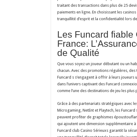
traitant des transactions dans plus de 25 dev
paiements en ligne. En choisissant les casino
tranquillité d’esprit et la confidentialité lors 
Les Funcard fiabl
France: L’Assuranc
de Qualité
Que vous soyez un joueur débutant ou un habit
chacun. Avec des promotions régulières, des 
Funcard s s’engagent à offrir à leurs joueur
dans l’univers captivant des Funcard connexi
comme l’une des destinations de jeu les plus 
Grâce à des partenariats stratégiques avec les
Microgaming, NetEnt et Playtech, les Funcard 
peuvent profiter de graphismes époustouflant
qui ajoutent une dimension supplémentaire à l
Funcard club Casino Sérieuxs garantit la sécuri