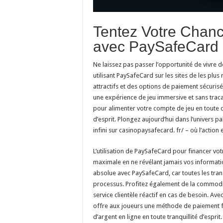
Tentez Votre Chanc
avec PaySafeCard
Ne laissez pas passer l’opportunité de vivre 
utilisant PaySafeCard sur les sites de les plu
attractifs et des options de paiement sécuri
une expérience de jeu immersive et sans traca
pour alimenter votre compte de jeu en toute c
d’esprit. Plongez aujourd’hui dans l’univers p
infini sur casinopaysafecard. fr/ – où l’action 
L’utilisation de PaySafeCard pour financer vo
maximale en ne révélant jamais vos information
absolue avec PaySafeCard, car toutes les tran
processus. Profitez également de la commodit
service clientèle réactif en cas de besoin. Ave
offre aux joueurs une méthode de paiement fia
d’argent en ligne en toute tranquillité d’espri