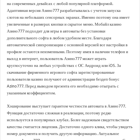
на современных девайсах с любой популярной платформой.
Адаптивная версия Азино777 разрабатывалась с учетом запуска
слотов на небольших сенсорных экранах. Именно поэтому она имеет
увеличенные в размерах кнопки и скрытое меню. Мобайл казино
Азино777 подходит для игры в автоматы без установки
дополнительного софта в любом удобном месте. Благодаря
автоматической синхронизации с основной версией все настройки в
профиле остаются неизменными. Поэтому имея в наличии телефон и
выход в интернет, пользователь Азино777 может играть
круглосуточно на любых устройствах с ОС Андроид или iOS. За
скачивание фирменного игрового софта зарегистрированные
пользователи казино получают от администрации бездеп бонус
Azino777. Перед выводом презента его необходимо отыграть с
указанным коэффициентом.
Хэширование выступает гарантом честности автомата в Азино777.
Функция достаточно сложная в реализации, поэтому редко
используется в популярных клубах. Более надежным свидетельством
качества считается лицензия. Достаточно одного клика, чтобы увидеть
номер документа и получить другую информацию. Актуальное