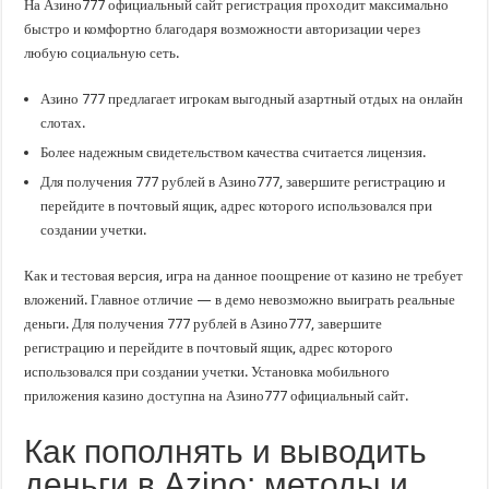
На Азино777 официальный сайт регистрация проходит максимально
быстро и комфортно благодаря возможности авторизации через
любую социальную сеть.
Азино 777 предлагает игрокам выгодный азартный отдых на онлайн
слотах.
Более надежным свидетельством качества считается лицензия.
Для получения 777 рублей в Азино777, завершите регистрацию и
перейдите в почтовый ящик, адрес которого использовался при
создании учетки.
Как и тестовая версия, игра на данное поощрение от казино не требует
вложений. Главное отличие — в демо невозможно выиграть реальные
деньги. Для получения 777 рублей в Азино777, завершите
регистрацию и перейдите в почтовый ящик, адрес которого
использовался при создании учетки. Установка мобильного
приложения казино доступна на Азино777 официальный сайт.
Как пополнять и выводить
деньги в Azino: методы и