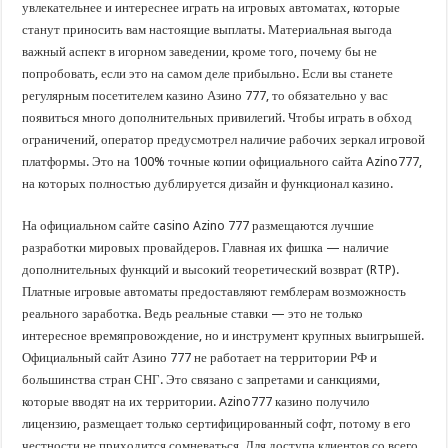
увлекательнее и интереснее играть на игровых автоматах, которые
станут приносить вам настоящие выплаты. Материальная выгода
важный аспект в игорном заведении, кроме того, почему бы не
попробовать, если это на самом деле прибыльно. Если вы станете
регулярным посетителем казино Азино 777, то обязательно у вас
появиться много дополнительных привилегий. Чтобы играть в обход
ограничений, оператор предусмотрел наличие рабочих зеркал игровой
платформы. Это на 100% точные копии официального сайта Azino777,
на которых полностью дублируется дизайн и функционал казино.
На официальном сайте casino Azino 777 размещаются лучшие
разработки мировых провайдеров. Главная их фишка — наличие
дополнительных функций и высокий теоретический возврат (RTP).
Платные игровые автоматы предоставляют гемблерам возможность
реального заработка. Ведь реальные ставки — это не только
интересное времяпровождение, но и инструмент крупных выигрышей.
Официальный сайт Азино 777 не работает на территории РФ и
большинства стран СНГ. Это связано с запретами и санкциями,
которые вводят на их территории. Azino777 казино получило
лицензию, размещает только сертифицированный софт, потому в его
честности не приходится сомневаться. Для доступа клиентов со всего