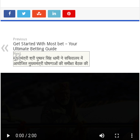
Previous
Get Started With Most bet – Your
Ultimate Betting Guide
Next
मुख्यमंत्री श्री पुष्कर सिंह धामी ने सचिवालय में
आयोजित मुख्यमंत्री घोषणाओं की समीक्षा बैठक की