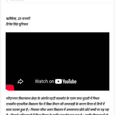
राजकीय
प्राथमिक
विद्यालय
नैल
में
ऋषिकेश, 25 फरवरी
नियुक्त
हैं
दिनेश सिंह सुरियाल
दो
शिक्षिकाएं,
एक
मेडिकल
पर
तो
दूसरी
बिना
छुट्टी
के
नदारत,
स्कूल
में
लटका
है
दो
दिनों
से
ताला,
अभिभावकों
में
बना
नरेंद्रनगर विधानसभा क्षेत्र के अंतर्गत पट्टी पालकोट के ग्राम सभा भुटली में स्थित
है
आक्रोश
राजकीय प्राथमिक विद्यालय नैल में शिक्षा विभाग की लापरवाही के कारण विगत दो दिनों में
ताला लटका हुआ है। जिसका सीधा असर विद्यालय में अध्ययनरत छोटे-छोटे बच्चों पर पड़ रहा