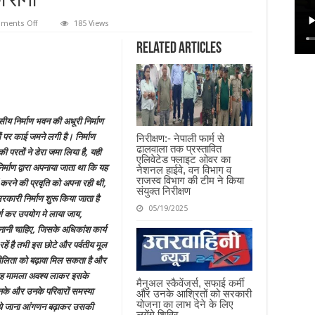
ा रोना
on
ments Off
185 Views
लापरवाही:-
वर्षों
Related Articles
से
अधर
में
लटका
हुआ
है
कर्मचारी
आवास
सीय निर्माण भवन की अधूरी निर्माण
निर्माण
का
ं पर काई जमने लगी है। निर्माण
निरीक्षण:- नेपाली फार्म से
काम,
ढालवाला तक प्रस्तावित
विभाग
ी परतों ने डेरा जमा लिया है, यही
एलिवेटेड फ्लाइट ओवर का
रो
िर्माण द्वारा अपनाया जाता था कि यह
नेशनल हाईवे, वन विभाग व
रहा
है
राजस्व विभाग की टीम ने किया
 करने की प्रवृति को अपना रही थी,
बजट
संयुक्त निरीक्षण
का
कारी निर्माण शुरू किया जाता है
रोना
05/19/2025
र्ण कर उपयोग मे लाया जाय,
पनानी चाहिए, जिसके अधिकांश कार्य
रहें है तभी इस छोटे और पर्वतीय मूल
िशीलिता को बढ़ावा मिल सकता है और
मे यह मामला अवश्य लाकर इसके
मैनुअल स्कैवेंजर्स, सफाई कर्मी
उनके और उनके परिवारों समस्या
और उनके आश्रितों को सरकारी
योजना का लाभ देने के लिए
टकाये जाना आंगणन बढ़ाकर उसकी
लगेंगे शिविर