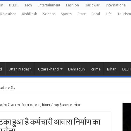
un
DELHI
Tech
Entertainment
Fashion
Haridwar
International
Rajasthan
Rishikesh
Science
Sports
State
Food
Life
Tourism
nd
Uttar Pradesh
Uttarakhand
Dehradun
crime
Bihar
DELH
को राष्ट्रीय शिक्षा नीत
ै कर्मचारी आवास निर्माण का काम, विभाग रो रहा है बजट का रोना
 लटका हुआ है कर्मचारी आवास निर्माण का