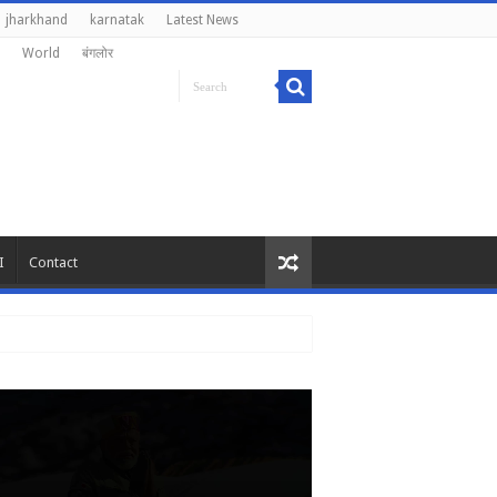
jharkhand
karnatak
Latest News
World
बंगलोर
I
Contact