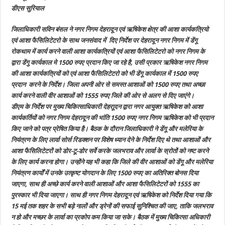
नगर
डीएस सुरियाल
निगम
ऋषिकेश
की
जिलाधिकारी सविन बंसल ने नगर निगम देहरादून एवं ऋषिकेश क्षेत्र की आशा कार्यकत्रियो
आशा
कार्यत्रियों
एवं आशा फैसिलिटेटरो के साथ जनसंवाद में दिए निर्देश पर देहरादून नगर निगम में डेंगू
एवं
आशा
रोकथाम में कार्य करने वाली आशा कार्यकत्रियों एवं आशा फैसिलिटेटरो को नगर निगम के
फेसिलेटेटर
द्वारा डेंगु कार्यकाल मे 1500 रुपए प्रदान किए जा रहे है, उसी प्रकार ऋषिकेश नगर निगम
को
1500
की आशा कार्यकत्रियों को एवं आशा फैसिलिटेटरो को भी डेंगू कार्यकाल में 1500 रुपए
रुपए
प्रदान करने के निर्देश। जिला अपनी ओर से समस्त आशाओं को 1500 रुपए तथा अच्छा
कार्य करने वाली वीर आशाओं को 1555 रुपए जिले की ओर से अलग से दिए जाएंगे।
डीएम के निर्देश पर मुख्य चिकित्साधिकारी देहराूदन द्वारा नगर आयुक्त ऋषिकेश को आशा
कार्यकर्तियों को नगर निगम देहरादून की भांति 1500 रुपए नगर निगम ऋषिकेश को भी प्रदान
किए जाने को पत्र प्रेषित किया है। बैठक के दौरान जिलाधिकारी ने डेंगू और मलेरिया के
नियंत्रण के लिए लार्वा सोर्स रिडक्शन पर विशेष ध्यान देने के निर्देश दिए थे तथा आशाओं और
आशा फैसिलिटेटरों को डोर-टू-डोर सर्वे करके जलभराव और लार्वा के स्रोतों को नष्ट करने
के लिए कार्य करना होगा। उन्होंने यह भी कहा कि जिले की वीर आशाओं को डेंगू और मलेरिया
नियंत्रण कार्यों में उनके उत्कृष्ट योगदान के लिए 1500 रुपए का अतिरिक्त बोनस दिया
जाएगा, साथ ही अच्छे कार्य करने वाली आशाओं और आशा फैसिलिटेटरों को 1555 का
पुरस्कार भी दिया जाएगा। साथ ही नगर निगम देहरादून एवं ऋषिकेश को निर्देश दिया गया कि
15 मई तक शहर के सभी बड़े नालों और ड्रेनों की सफाई सुनिश्चित की जाए, ताकि जलभराव
न हो और मच्छर के लार्वा का प्रकोप कम किया जा सके। बैठक में मुख्य चिकित्सा अधिकारी