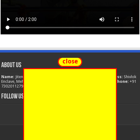
close
About Us
Name:
Jitendra Singh
Organization:
The National News
Address:
Shivlok
Enclave, Mehuwala Mafi, Dehradun, Uttarakhand, 248001, India
Phone:
+91
7302011279
Email:
thenationalnews.india@gmail.com
FOLLOW US