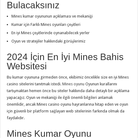
Bulacaksınız
Mines kumar oyununun açıklaması ve mekaniği
Kumar için Farklı Mines oyunları çeşitleri
En iyi Mines çeşitlerinde oynanabilecek yerler
Oyun ve stratejiler hakkındaki görüşlerimiz
2024 İçin En İyi Mines Bahis
Websitesi
Bu kumar oyununa girmeden önce, ekibimiz öncelikle size en iyi Mines
casino sitelerini tanıtmak istedi.
Mines oyunu
Oyunun kurallarını
tartışmaktan hemen önce bu siteler hakkında daha detaylı bir açıklama
yapacağız. Oyun ve mekaniği ile ilgili önemli bilgileri anlamak
önemlidir, ancak Mines casino oyunu hayranlarına hitap eden ve oyun
için güvenli bir platform sağlayan web sitelerinin farkında olmak da
faydalıdır.
Mines Kumar Oyunu