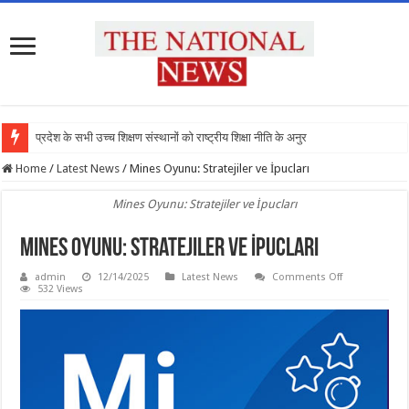
प्रदेश के सभी उच्च शिक्षण संस्थानों को राष्ट्रीय शिक्षा नीति के अनुरूप मॉडिफाई क
Home
/
Latest News
/
Mines Oyunu: Stratejiler ve İpucları
Mines Oyunu: Stratejiler ve İpucları
Mines Oyunu: Stratejiler ve İpucları
on
admin
12/14/2025
Latest News
Comments Off
Mines
532 Views
Oyunu:
Stratejiler
ve
İpucları