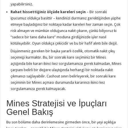
yapabilirsiniz.
Rahat hissettiğiniz ölçüde kareleri seçin
– Bir sonraki
ipucumuz oldukça basittir – kendinizi durmanız gerektiğinden şüphe
etmeye başladığınız bir noktaya kadar kareleri her zaman seçin. Çok
risk almayın ve mümkün olduğunca nakit çıkarın, çünkü biliyoruz ki
“sadece bir tane daha kare” moduna girdiğinizde işler nasıl
kötüleşebilir. Oyun oldukça çekicidir ve bu bir hafif alıntı bile değil.
Düşünmeniz gereken bir başka yararlı özellik, otomatik nakit çıkış
seçeneği kurmaktır. Bu, bir sonraki kare seçiminiz bir Mines
açtığında bile kararı ikinci kez sorgulamanıza gerek kalmadan, Mines
çarpanı belirli bir değere ulaştığında herhangi bir noktada nakit
çıkmanızı sağlayabilir. Cashout sınırı belirleyerek, bir sonraki kare
seçiminin bir Mines açması durumunda kararınızı ikinci kez
sorgulamanıza gerek kalmayacak.
Mines Stratejisi ve İpuçları
Genel Bakış
Bu son bölüme daha derinlemesine girmeden önce, bir şeyi açıklığa