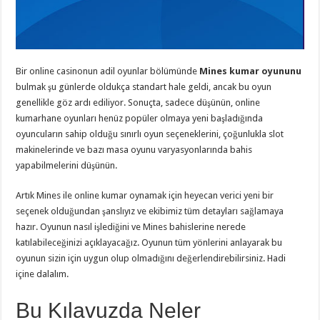
Bir online casinonun adil oyunlar bölümünde
Mines kumar oyununu
bulmak şu günlerde oldukça standart hale geldi, ancak bu oyun
genellikle göz ardı ediliyor. Sonuçta, sadece düşünün, online
kumarhane oyunları henüz popüler olmaya yeni başladığında
oyuncuların sahip olduğu sınırlı oyun seçeneklerini, çoğunlukla slot
makinelerinde ve bazı masa oyunu varyasyonlarında bahis
yapabilmelerini düşünün.
Artık Mines ile online kumar oynamak için heyecan verici yeni bir
seçenek olduğundan şanslıyız ve ekibimiz tüm detayları sağlamaya
hazır. Oyunun nasıl işlediğini ve Mines bahislerine nerede
katılabileceğinizi açıklayacağız. Oyunun tüm yönlerini anlayarak bu
oyunun sizin için uygun olup olmadığını değerlendirebilirsiniz. Hadi
içine dalalım.
Bu Kılavuzda Neler