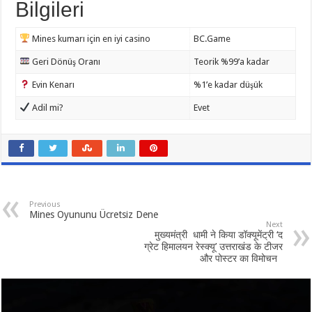
Bilgileri
Mines kumarı için en iyi casino
BC.Game
Geri Dönüş Oranı
Teorik %99’a kadar
Evin Kenarı
%1’e kadar düşük
Adil mi?
Evet
Previous
Mines Oyununu Ücretsiz Dene
Next
मुख्यमंत्री धामी ने किया डॉक्यूमेंट्री ‘द
ग्रेट हिमालयन रेस्क्यू’ उत्तराखंड के टीजर
और पोस्टर का विमोचन