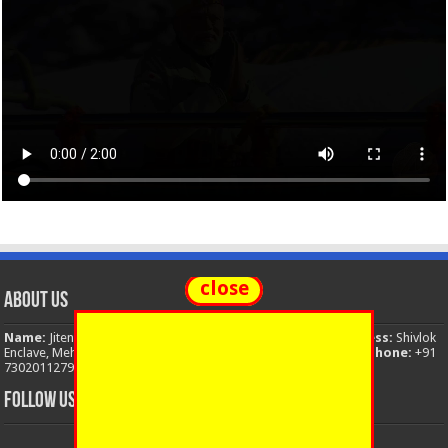
close
About Us
Name:
Jitendra Singh
Organization:
The National News
Address:
Shivlok
Enclave, Mehuwala Mafi, Dehradun, Uttarakhand, 248001, India
Phone:
+91
7302011279
Email:
thenationalnews.india@gmail.com
FOLLOW US