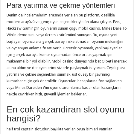
Para yatırma ve çekme yöntemleri
Benim de incelemelerim arasında yer alan bu platform, özellikle
modern arayüzü ve geniş oyun seçenekleriyle ön plana çıkıyor. Evet,
Hacksaw Gaming’in oyunlarını sunan çoğu mobil casino, Mines Dare To
Win’in demosunu veya ücretsiz sürümünü sunuyor. Bu, oyuna yeni
başlayan oyunculara gerçek parayı riske atmadan oyunun mekaniğini
ve oynanışını anlama fırsatı verir. Ücretsiz oynamak, yeni başlayanlar
için gerçek parayla kumar oynamadan önce pratik yapmak için
mükemmel bir yol olabilir. Mobil casino dünyasında bet O bet’i mercek
altına aldım ve deneyimlerimi sizlerle paylaşmak istiyorum. Çeşitli para
yatırma ve çekme seçenekleri sunmak, üst düzey bir çevrimiçi
kumarhane için çok önemlidir. Oyuncular, hesaplarına fon sağlarken
veya Mines Dare’den Win oyun oturumlarına kadar olan kazançlarını
nakde çevirirken hızlı, güvenli işlemler beklerler.
En çok kazandiran slot oyunu
hangisi?
half trol captain slotudur. başlıkta verilen oyun isimleri yatırılan