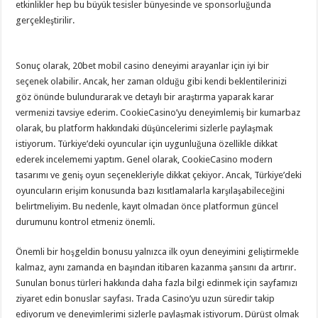
etkinlikler hep bu büyük tesisler bünyesinde ve sponsorluğunda
gerçekleştirilir.
Sonuç olarak, 20bet mobil casino deneyimi arayanlar için iyi bir
seçenek olabilir. Ancak, her zaman olduğu gibi kendi beklentilerinizi
göz önünde bulundurarak ve detaylı bir araştırma yaparak karar
vermenizi tavsiye ederim. CookieCasino’yu deneyimlemiş bir kumarbaz
olarak, bu platform hakkındaki düşüncelerimi sizlerle paylaşmak
istiyorum. Türkiye’deki oyuncular için uygunluğuna özellikle dikkat
ederek incelememi yaptım. Genel olarak, CookieCasino modern
tasarımı ve geniş oyun seçenekleriyle dikkat çekiyor. Ancak, Türkiye’deki
oyuncuların erişim konusunda bazı kısıtlamalarla karşılaşabileceğini
belirtmeliyim. Bu nedenle, kayıt olmadan önce platformun güncel
durumunu kontrol etmeniz önemli.
Önemli bir hoşgeldin bonusu yalnızca ilk oyun deneyimini geliştirmekle
kalmaz, aynı zamanda en başından itibaren kazanma şansını da artırır.
Sunulan bonus türleri hakkında daha fazla bilgi edinmek için sayfamızı
ziyaret edin bonuslar sayfası. Trada Casino’yu uzun süredir takip
ediyorum ve deneyimlerimi sizlerle paylaşmak istiyorum. Dürüst olmak