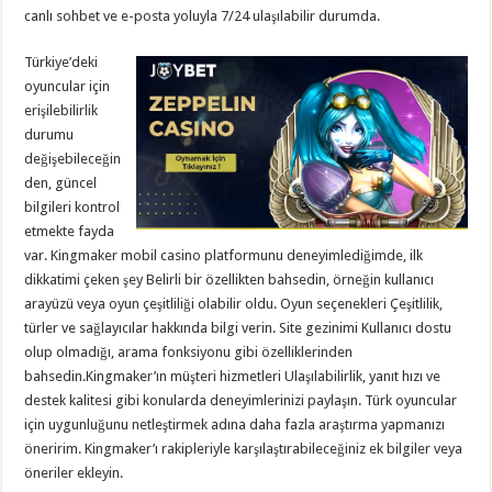
canlı sohbet ve e-posta yoluyla 7/24 ulaşılabilir durumda.
Türkiye’deki
oyuncular için
erişilebilirlik
durumu
değişebileceğin
den, güncel
bilgileri kontrol
etmekte fayda
var. Kingmaker mobil casino platformunu deneyimlediğimde, ilk
dikkatimi çeken şey Belirli bir özellikten bahsedin, örneğin kullanıcı
arayüzü veya oyun çeşitliliği olabilir oldu. Oyun seçenekleri Çeşitlilik,
türler ve sağlayıcılar hakkında bilgi verin. Site gezinimi Kullanıcı dostu
olup olmadığı, arama fonksiyonu gibi özelliklerinden
bahsedin.Kingmaker’ın müşteri hizmetleri Ulaşılabilirlik, yanıt hızı ve
destek kalitesi gibi konularda deneyimlerinizi paylaşın. Türk oyuncular
için uygunluğunu netleştirmek adına daha fazla araştırma yapmanızı
öneririm. Kingmaker’ı rakipleriyle karşılaştırabileceğiniz ek bilgiler veya
öneriler ekleyin.