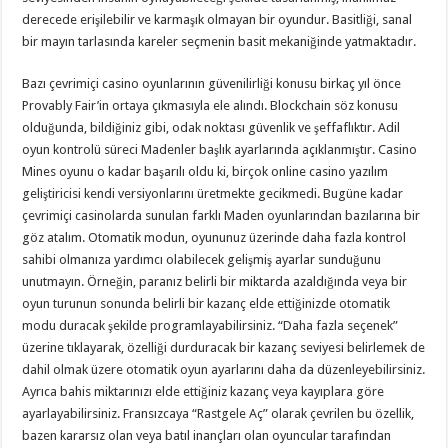
derecede erişilebilir ve karmaşık olmayan bir oyundur. Basitliği, sanal
bir mayın tarlasında kareler seçmenin basit mekaniğinde yatmaktadır.
Bazı çevrimiçi casino oyunlarının güvenilirliği konusu birkaç yıl önce
Provably Fair’in ortaya çıkmasıyla ele alındı. Blockchain söz konusu
olduğunda, bildiğiniz gibi, odak noktası güvenlik ve şeffaflıktır. Adil
oyun kontrolü süreci Madenler başlık ayarlarında açıklanmıştır. Casino
Mines oyunu o kadar başarılı oldu ki, birçok online casino yazılım
geliştiricisi kendi versiyonlarını üretmekte gecikmedi. Bugüne kadar
çevrimiçi casinolarda sunulan farklı Maden oyunlarından bazılarına bir
göz atalım. Otomatik modun, oyununuz üzerinde daha fazla kontrol
sahibi olmanıza yardımcı olabilecek gelişmiş ayarlar sunduğunu
unutmayın. Örneğin, paranız belirli bir miktarda azaldığında veya bir
oyun turunun sonunda belirli bir kazanç elde ettiğinizde otomatik
modu duracak şekilde programlayabilirsiniz. “Daha fazla seçenek”
üzerine tıklayarak, özelliği durduracak bir kazanç seviyesi belirlemek de
dahil olmak üzere otomatik oyun ayarlarını daha da düzenleyebilirsiniz.
Ayrıca bahis miktarınızı elde ettiğiniz kazanç veya kayıplara göre
ayarlayabilirsiniz. Fransızcaya “Rastgele Aç” olarak çevrilen bu özellik,
bazen kararsız olan veya batıl inançları olan oyuncular tarafından