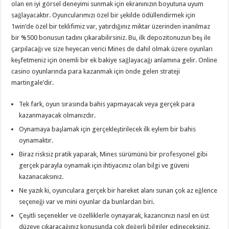
olan en iyi görsel deneyimi sunmak için ekranınızın boyutuna uyum
sağlayacaktır. Oyuncularımızı özel bir şekilde ödüllendirmek için
1win’de özel bir teklifimiz var, yatırdığınız miktar üzerinden inanılmaz
bir %500 bonusun tadını çıkarabilirsiniz. Bu, ilk depozitonuzun beş ile
çarpılacağı ve size heyecan verici Mines de dahil olmak üzere oyunları
keşfetmeniz için önemli bir ek bakiye sağlayacağı anlamına gelir. Online
casino oyunlarında para kazanmak için önde gelen strateji
martingale’dir.
Tek fark, oyun sırasında bahis yapmayacak veya gerçek para
kazanmayacak olmanızdır.
Oynamaya başlamak için gerçekleştirilecek ilk eylem bir bahis
oynamaktır.
Biraz risksiz pratik yaparak, Mines sürümünü bir profesyonel gibi
gerçek parayla oynamak için ihtiyacınız olan bilgi ve güveni
kazanacaksınız.
Ne yazık ki, oyunculara gerçek bir hareket alanı sunan çok az eğlence
seçeneği var ve mini oyunlar da bunlardan biri.
Çeşitli seçenekler ve özelliklerle oynayarak, kazancınızı nasıl en üst
düzeye çıkaracağınız konusunda çok değerli bilgiler edineceksiniz.