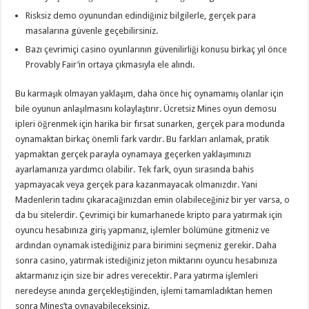
Risksiz demo oyunundan edindiğiniz bilgilerle, gerçek para
masalarına güvenle geçebilirsiniz.
Bazı çevrimiçi casino oyunlarının güvenilirliği konusu birkaç yıl önce
Provably Fair’in ortaya çıkmasıyla ele alındı.
Bu karmaşık olmayan yaklaşım, daha önce hiç oynamamış olanlar için
bile oyunun anlaşılmasını kolaylaştırır. Ücretsiz Mines oyun demosu
ipleri öğrenmek için harika bir fırsat sunarken, gerçek para modunda
oynamaktan birkaç önemli fark vardır. Bu farkları anlamak, pratik
yapmaktan gerçek parayla oynamaya geçerken yaklaşımınızı
ayarlamanıza yardımcı olabilir. Tek fark, oyun sırasında bahis
yapmayacak veya gerçek para kazanmayacak olmanızdır. Yani
Madenlerin tadını çıkaracağınızdan emin olabileceğiniz bir yer varsa, o
da bu sitelerdir. Çevrimiçi bir kumarhanede kripto para yatırmak için
oyuncu hesabınıza giriş yapmanız, işlemler bölümüne gitmeniz ve
ardından oynamak istediğiniz para birimini seçmeniz gerekir. Daha
sonra casino, yatırmak istediğiniz jeton miktarını oyuncu hesabınıza
aktarmanız için size bir adres verecektir. Para yatırma işlemleri
neredeyse anında gerçekleştiğinden, işlemi tamamladıktan hemen
sonra Mines’ta oynayabileceksiniz.