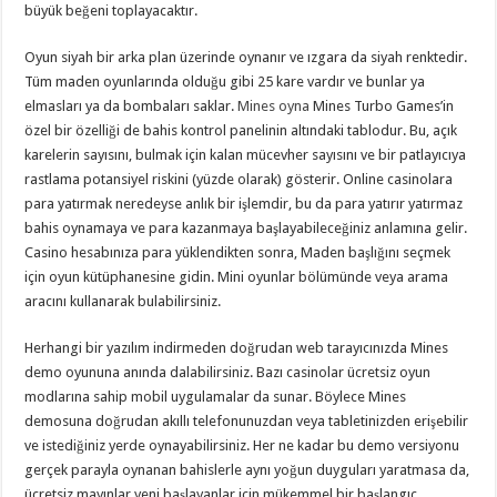
büyük beğeni toplayacaktır.
Oyun siyah bir arka plan üzerinde oynanır ve ızgara da siyah renktedir.
Tüm maden oyunlarında olduğu gibi 25 kare vardır ve bunlar ya
elmasları ya da bombaları saklar.
Mines oyna
Mines Turbo Games’in
özel bir özelliği de bahis kontrol panelinin altındaki tablodur. Bu, açık
karelerin sayısını, bulmak için kalan mücevher sayısını ve bir patlayıcıya
rastlama potansiyel riskini (yüzde olarak) gösterir. Online casinolara
para yatırmak neredeyse anlık bir işlemdir, bu da para yatırır yatırmaz
bahis oynamaya ve para kazanmaya başlayabileceğiniz anlamına gelir.
Casino hesabınıza para yüklendikten sonra, Maden başlığını seçmek
için oyun kütüphanesine gidin. Mini oyunlar bölümünde veya arama
aracını kullanarak bulabilirsiniz.
Herhangi bir yazılım indirmeden doğrudan web tarayıcınızda Mines
demo oyununa anında dalabilirsiniz. Bazı casinolar ücretsiz oyun
modlarına sahip mobil uygulamalar da sunar. Böylece Mines
demosuna doğrudan akıllı telefonunuzdan veya tabletinizden erişebilir
ve istediğiniz yerde oynayabilirsiniz. Her ne kadar bu demo versiyonu
gerçek parayla oynanan bahislerle aynı yoğun duyguları yaratmasa da,
ücretsiz mayınlar yeni başlayanlar için mükemmel bir başlangıç