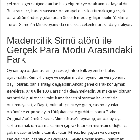
çekmeniz gerektiğine dair bir his geliştirmeye odaklanmak faydalıdır.
Bu stratejiler, başarı şansınızı potansiyel olarak artırmak için gerçek
para sürümünde uygulamadan önce demoda geliştirilebilir. Yazılımcı
Turbo Games’in Mines oyunu da en dikkat çekenler arasında yer alıyor.
Madencilik Simülatörü ile
Gerçek Para Modu Arasındaki
Fark
Oynamaya başlamak için gerçekleştirilecek ilk eylem bir bahis
oynamaktır. Kumarhaneye ve seçilen maden oyununun versiyonuna
bağlı olarak, bahis aralığı değişebilir. Ancak genel olarak konuşmak
gerekirse, 0,10 € ile 100 € arasında değişmektedir. Bu makaleyi okuyan
aranızdaki püristlere Stake kumarhanesini tanıtma hakaretinde
bulunmayacağız. Başlığı bulmak için siteye gidin, casino oyunları
bölümüne erişin ve oyun kütüphanesine girdikten sonra ‘Stake
Originals’ bölümünü seçin. Mines Stake’in oynanışı, bir patlayıcıya
rastlamamak için parmaklarınızı çapraz tutarken mümkün olduğunca
çok mücevher bulmaktan ibarettir. Mines, her yaştan ve deneyim
seviyesinden insanın oynayabileceği şekilde tasarlanmış, inanılmaz