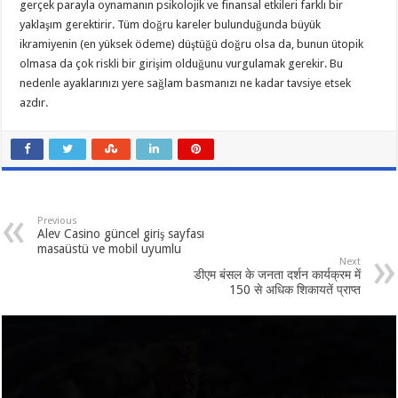
gerçek parayla oynamanın psikolojik ve finansal etkileri farklı bir
yaklaşım gerektirir. Tüm doğru kareler bulunduğunda büyük
ikramiyenin (en yüksek ödeme) düştüğü doğru olsa da, bunun ütopik
olmasa da çok riskli bir girişim olduğunu vurgulamak gerekir. Bu
nedenle ayaklarınızı yere sağlam basmanızı ne kadar tavsiye etsek
azdır.
Previous
Alev Casino güncel giriş sayfası
masaüstü ve mobil uyumlu
Next
डीएम बंसल के जनता दर्शन कार्यक्रम में
150 से अधिक शिकायतें प्राप्त