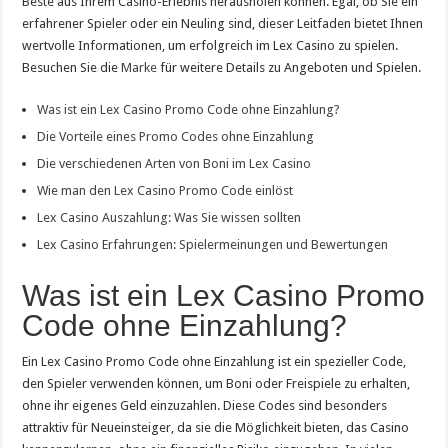
Beste aus Ihrem Casino-Erlebnis herausholen können. Egal, ob Sie ein
erfahrener Spieler oder ein Neuling sind, dieser Leitfaden bietet Ihnen
wertvolle Informationen, um erfolgreich im Lex Casino zu spielen.
Besuchen Sie die
Marke
für weitere Details zu Angeboten und Spielen.
Was ist ein Lex Casino Promo Code ohne Einzahlung?
Die Vorteile eines Promo Codes ohne Einzahlung
Die verschiedenen Arten von Boni im Lex Casino
Wie man den Lex Casino Promo Code einlöst
Lex Casino Auszahlung: Was Sie wissen sollten
Lex Casino Erfahrungen: Spielermeinungen und Bewertungen
Was ist ein Lex Casino Promo
Code ohne Einzahlung?
Ein Lex Casino Promo Code ohne Einzahlung ist ein spezieller Code,
den Spieler verwenden können, um Boni oder Freispiele zu erhalten,
ohne ihr eigenes Geld einzuzahlen. Diese Codes sind besonders
attraktiv für Neueinsteiger, da sie die Möglichkeit bieten, das Casino