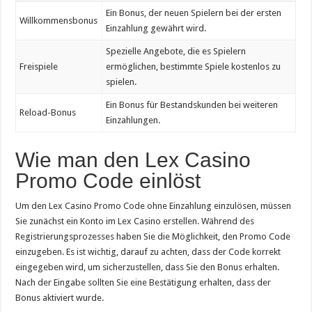
Ein Bonus, der neuen Spielern bei der ersten
Willkommensbonus
Einzahlung gewährt wird.
Spezielle Angebote, die es Spielern
Freispiele
ermöglichen, bestimmte Spiele kostenlos zu
spielen.
Ein Bonus für Bestandskunden bei weiteren
Reload-Bonus
Einzahlungen.
Wie man den Lex Casino
Promo Code einlöst
Um den Lex Casino Promo Code ohne Einzahlung einzulösen, müssen
Sie zunächst ein Konto im Lex Casino erstellen. Während des
Registrierungsprozesses haben Sie die Möglichkeit, den Promo Code
einzugeben. Es ist wichtig, darauf zu achten, dass der Code korrekt
eingegeben wird, um sicherzustellen, dass Sie den Bonus erhalten.
Nach der Eingabe sollten Sie eine Bestätigung erhalten, dass der
Bonus aktiviert wurde.