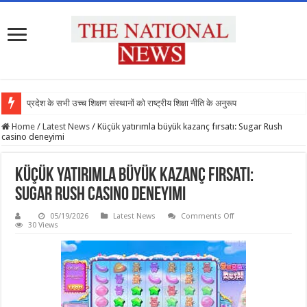
प्रदेश के सभी उच्च शिक्षण संस्थानों को राष्ट्रीय शिक्षा नीति के अनुरूप मॉडिफाई किया
Home
/
Latest News
/
Küçük yatırımla büyük kazanç fırsatı: Sugar Rush
casino deneyimi
Küçük yatırımla büyük kazanç fırsatı:
Sugar Rush casino deneyimi
on
05/19/2026
Latest News
Comments Off
Küçük
30 Views
yatırımla
büyük
kazanç
fırsatı:
Sugar
Rush
casino
deneyimi