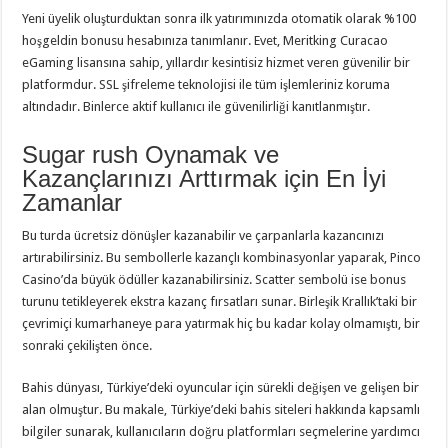
Yeni üyelik oluşturduktan sonra ilk yatırımınızda otomatik olarak %100
hoşgeldin bonusu hesabınıza tanımlanır. Evet, Meritking Curacao
eGaming lisansına sahip, yıllardır kesintisiz hizmet veren güvenilir bir
platformdur. SSL şifreleme teknolojisi ile tüm işlemleriniz koruma
altındadır. Binlerce aktif kullanıcı ile güvenilirliği kanıtlanmıştır.
Sugar rush Oynamak ve
Kazançlarınızı Arttırmak için En İyi
Zamanlar
Bu turda ücretsiz dönüşler kazanabilir ve çarpanlarla kazancınızı
artırabilirsiniz. Bu sembollerle kazançlı kombinasyonlar yaparak, Pinco
Casino’da büyük ödüller kazanabilirsiniz. Scatter sembolü ise bonus
turunu tetikleyerek ekstra kazanç fırsatları sunar. Birleşik Krallık’taki bir
çevrimiçi kumarhaneye para yatırmak hiç bu kadar kolay olmamıştı, bir
sonraki çekilişten önce.
Bahis dünyası, Türkiye’deki oyuncular için sürekli değişen ve gelişen bir
alan olmuştur. Bu makale, Türkiye’deki bahis siteleri hakkında kapsamlı
bilgiler sunarak, kullanıcıların doğru platformları seçmelerine yardımcı