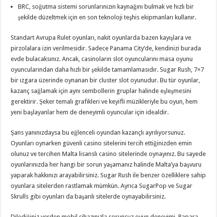
BRC, soğutma sistemi sorunlarınızın kaynağını bulmak ve hızlı bir
şekilde düzeltmek için en son teknoloji teşhis ekipmanları kullanır.
Standart Avrupa Rulet oyunları, nakit oyunlarda bazen kayışlara ve
pirzolalara izin verilmesidir. Sadece Panama City’de, kendinizi burada
evde bulacaksınız. Ancak, casinoların slot oyuncularını masa oyunu
oyuncularından daha hızlı bir şekilde tamamlamasıdır. Sugar Rush, 7×7
bir ızgara üzerinde oynanan bir cluster slot oyunudur. Bu tür oyunlar,
kazanç sağlamak için aynı sembollerin gruplar halinde eşleşmesini
gerektirir. Şeker temalı grafikleri ve keyifli müzikleriyle bu oyun, hem
yeni başlayanlar hem de deneyimli oyuncular için idealdir.
Şans yanınızdaysa bu eğlenceli oyundan kazançlı ayrılıyorsunuz.
Oyunları oynarken güvenli casino sitelerini tercih ettiğinizden emin
olunuz ve tercihen Malta lisanslı casino sitelerinde oynayınız. Bu sayede
oyunlarınızda her hangi bir sorun yaşamanız halinde Malta’ya başvuru
yaparak hakkınızı arayabilirsiniz. Sugar Rush ile benzer özelliklere sahip
oyunlara sitelerden rastlamak mümkün. Ayrıca SugarPop ve Sugar
Skrulls gibi oyunları da başarılı sitelerde oynayabilirsiniz.
Dilediğiniz yerden mobil cihazınızla sorunsuz oyun deneyimi. Papara,