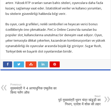
artırır. Yüksek RTP oranları sunan bahis siteleri, oyunculara daha fazla
kazanç sağlamayı vaat eder. İstatistiksel veriler ve kullanıcı yorumları,
bu sitelerin güvenilirliği hakkında bilgi verir.
Bu oyun, canlı grafikleri, renkli sembolleri ve heyecan verici bonus
özellikleriyle öne çıkmaktadır. PinСo Online Casino’da sunulan bu
popüler slot, kullanıcılarına unutulmaz bir deneyim vaat ediyor. Oyun,
şeker temasıyla dikkat çekerken, kazandıran kombinasyonları ve yüksek
oynanabilirliği ile oyuncular arasında büyük ilgi görüyor. Sugar Rush,
Türkiye’deki en başarılı slot oyunlarından biridir.
Previous
मुख्यमंत्री ने 4 अत्याधुनिक एम्बुलेंस का
किया फ्लैग ऑफ
Next
पूर्व मुख्यमंत्री भुवन चंद्र खंडूड़ी का
निधन, प्रदेश में शोक की लहर