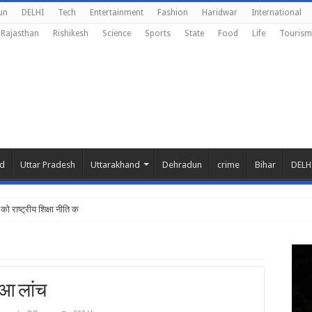
un
DELHI
Tech
Entertainment
Fashion
Haridwar
International
Rajasthan
Rishikesh
Science
Sports
State
Food
Life
Tourism
nd
Uttar Pradesh
Uttarakhand
Dehradun
crime
Bihar
DELH
को राष्ट्रीय शिक्षा नीति के अनुरूप
ुआ लांच