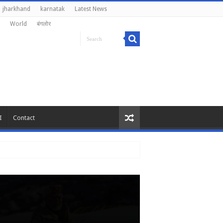
jharkhand
karnatak
Latest News
World
बंगलोर
I
Contact