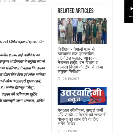
on
ments Off
252 Views
हाई
ऋषिकेश
Related Articles
गढ़वाली
गीत
हुआ
लांच
 बैनर तले निर्मित गढ़वाली एलबम गीत
निरीक्षण:- नेपाली फार्म से
ढालवाला तक प्रस्तावित
ं लोकगीत एलबम हाई ऋषिकेश का
एलिवेटेड फ्लाइट ओवर का
लकृष्ण थपलियाल ने संयुक्त रूप से
नेशनल हाईवे, वन विभाग व
राजस्व विभाग की टीम ने किया
लकृष्ण थपलियाल ने बताया कि उनका
संयुक्त निरीक्षण
 मोहन सिंह बिष्ठ एवं लोक गायिका
05/19/2025
में लोक कलाकारों शुभम आर्य,
। संगीत शैलेन्द्र “शैलू”,
 है। एलबम की अधिकतम शूटिंग
के महामंत्री उत्तम असवाल, अनिल
मैनुअल स्कैवेंजर्स, सफाई कर्मी
और उनके आश्रितों को सरकारी
योजना का लाभ देने के लिए
लगेंगे शिविर
05/19/2025