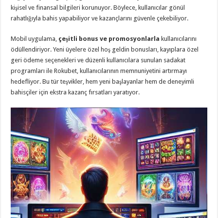
kişisel ve finansal bilgileri korunuyor. Böylece, kullanıcılar gönül
rahatlığıyla bahis yapabiliyor ve kazançlarını güvenle çekebiliyor.
Mobil uygulama,
çeşitli bonus ve promosyonlarla
kullanıcılarını
ödüllendiriyor. Yeni üyelere özel hoş geldin bonusları, kayıplara özel
geri ödeme seçenekleri ve düzenli kullanıcılara sunulan sadakat
programları ile Rokubet, kullanıcılarının memnuniyetini artırmayı
hedefliyor. Bu tür teşvikler, hem yeni başlayanlar hem de deneyimli
bahisçiler için ekstra kazanç fırsatları yaratıyor.