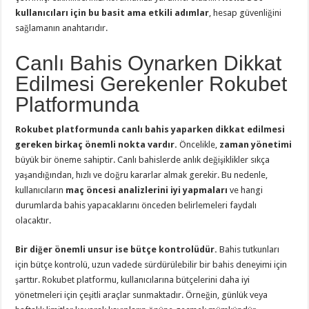
kullanıcıları için bu basit ama etkili adımlar
, hesap güvenliğini
sağlamanın anahtarıdır.
Canlı Bahis Oynarken Dikkat
Edilmesi Gerekenler Rokubet
Platformunda
Rokubet platformunda canlı bahis yaparken dikkat edilmesi
gereken birkaç önemli nokta vardır.
Öncelikle,
zaman yönetimi
büyük bir öneme sahiptir. Canlı bahislerde anlık değişiklikler sıkça
yaşandığından, hızlı ve doğru kararlar almak gerekir. Bu nedenle,
kullanıcıların
maç öncesi analizlerini iyi yapmaları
ve hangi
durumlarda bahis yapacaklarını önceden belirlemeleri faydalı
olacaktır.
Bir diğer önemli unsur ise bütçe kontrolüdür.
Bahis tutkunları
için bütçe kontrolü, uzun vadede sürdürülebilir bir bahis deneyimi için
şarttır. Rokubet platformu, kullanıcılarına bütçelerini daha iyi
yönetmeleri için çeşitli araçlar sunmaktadır. Örneğin, günlük veya