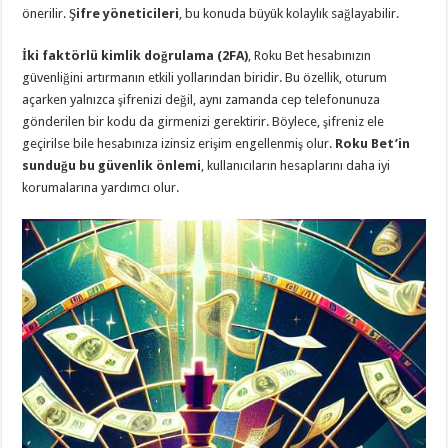
önerilir.
Şifre yöneticileri
, bu konuda büyük kolaylık sağlayabilir.
İki faktörlü kimlik doğrulama (2FA)
, Roku Bet hesabınızın
güvenliğini artırmanın etkili yollarından biridir. Bu özellik, oturum
açarken yalnızca şifrenizi değil, aynı zamanda cep telefonunuza
gönderilen bir kodu da girmenizi gerektirir. Böylece, şifreniz ele
geçirilse bile hesabınıza izinsiz erişim engellenmiş olur.
Roku Bet’in
sunduğu bu güvenlik önlemi
, kullanıcıların hesaplarını daha iyi
korumalarına yardımcı olur.