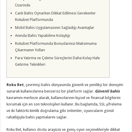
Üzerinde
Canlı Bahis Oynarken Dikkat Edilmesi Gerekenler
Rokubet Platformunda
Mobil Bahis Uygulamasının Sağladığı Avantajlar
Anında Bahis Yapabilme Kolaylığı
Rokubet Platformunda Bonuslarınızı Maksimuma
Çıkarmanın Yolları
Para Yatırma ve Çekme Süreçlerini Daha Kolay Hale
Getirme Teknikleri
Roku Bet
, çevrimiçi bahis dünyasında güvenli ve yenilikçi bir deneyim
sunarak kullanıcılarına benzersiz bir platform sağlar.
Güvenli bahis
kavramını merkeze alarak, kullanıcılarının kişisel ve finansal bilgilerini
korumak için en son teknolojileri kullanır. Bu bağlamda, SSL şifreleme
ve iki faktörlü kimlik doğrulama gibi önlemler, oyuncuların gönül
rahatlığıyla bahis yapmalarını sağlar.
Roku Bet, kullanıcı dostu arayüzü ve geniş oyun seçenekleriyle dikkat