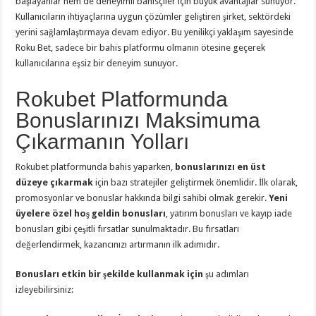
başlayanlar hem de deneyimli bahisçiler için büyük avantajlar sunuyor.
Kullanıcıların ihtiyaçlarına uygun çözümler geliştiren şirket, sektördeki
yerini sağlamlaştırmaya devam ediyor. Bu yenilikçi yaklaşım sayesinde
Roku Bet, sadece bir bahis platformu olmanın ötesine geçerek
kullanıcılarına eşsiz bir deneyim sunuyor.
Rokubet Platformunda
Bonuslarınızı Maksimuma
Çıkarmanın Yolları
Rokubet platformunda bahis yaparken,
bonuslarınızı en üst
düzeye çıkarmak
için bazı stratejiler geliştirmek önemlidir. İlk olarak,
promosyonlar ve bonuslar hakkında bilgi sahibi olmak gerekir.
Yeni
üyelere özel hoş geldin bonusları
, yatırım bonusları ve kayıp iade
bonusları gibi çeşitli fırsatlar sunulmaktadır. Bu fırsatları
değerlendirmek, kazancınızı artırmanın ilk adımıdır.
Bonusları etkin bir şekilde kullanmak için
şu adımları
izleyebilirsiniz: