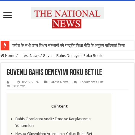
प्रदेश के सभी उच्च शिक्षण संस्थानों को राष्ट्रीय शिक्षा नीति के अनुरूप मॉडिफाई किया जाए : मुख्य 
Home
/
Latest News
/
Guvenli Bahis Deneyimi Roku Bet ile
Guvenli Bahis Deneyimi Roku Bet ile
on
05/12/2026
Latest News
Comments Off
Guvenli
58 Views
Bahis
Deneyimi
Roku
Bet
ile
Content
Bahis Oranlarını Analiz Etme ve Karşılaştırma
Yöntemleri
Hesap Güvenliğini Artırmanın Yolları Roku Bet