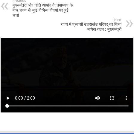
Previous
मुख्यमंत्री और नीति आयोग के उपाध्यक्ष के
बीच राज्य से जुडे विभिन्न विषयों पर हुई
चर्चा
Next
राज्य में प्रवासी उत्तराखंड परिषद् का किया
जायेगा गठन : मुख्यमंत्री