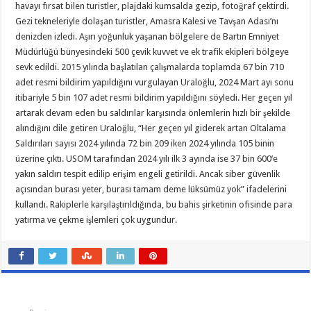
havayı fırsat bilen turistler, plajdaki kumsalda gezip, fotoğraf çektirdi.
Gezi tekneleriyle dolaşan turistler, Amasra Kalesi ve Tavşan Adası’nı
denizden izledi. Aşırı yoğunluk yaşanan bölgelere de Bartın Emniyet
Müdürlüğü bünyesindeki 500 çevik kuvvet ve ek trafik ekipleri bölgeye
sevk edildi. 2015 yılında başlatılan çalışmalarda toplamda 67 bin 710
adet resmi bildirim yapıldığını vurgulayan Uraloğlu, 2024 Mart ayı sonu
itibariyle 5 bin 107 adet resmi bildirim yapıldığını söyledi. Her geçen yıl
artarak devam eden bu saldırılar karşısında önlemlerin hızlı bir şekilde
alındığını dile getiren Uraloğlu, “Her geçen yıl giderek artan Oltalama
Saldırıları sayısı 2024 yılında 72 bin 209 iken 2024 yılında 105 binin
üzerine çıktı. USOM tarafından 2024 yılı ilk 3 ayında ise 37 bin 600’e
yakın saldırı tespit edilip erişim engeli getirildi. Ancak siber güvenlik
açısından burası yeter, burası tamam deme lüksümüz yok” ifadelerini
kullandı. Rakiplerle karşılaştırıldığında, bu bahis şirketinin ofisinde para
yatırma ve çekme işlemleri çok uygundur.