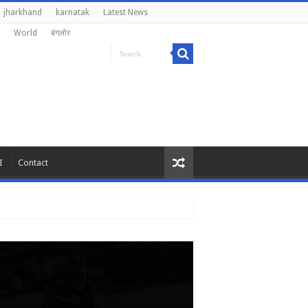
jharkhand
karnatak
Latest News
World
बंगलोर
I
Contact