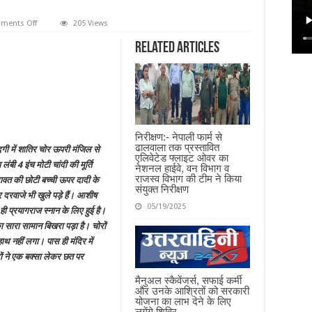
on
ments Off
205 Views
दादी
स्नान
Related Articles
करने
गई
प्रयागराज
तो
घर
से
चोर
ने
किया
चांदी
निरीक्षण:- नेपाली फार्म से
की
ढालवाला तक प्रस्तावित
ूदगी में शातिर चोर ऊपरी मंजिल से
मूर्ति
एलिवेटेड फ्लाइट ओवर का
और
ंबी 4 इंच मोटी चांदी की मूर्ति
नेशनल हाईवे, वन विभाग व
छात्र
पर
राजस्व विभाग की टीम ने किया
ावत की छोटी बच्ची ऊपर दादी के
हाथ
संयुक्त निरीक्षण
दरवाजे भी खुले पड़े हैं। आशीष
साफ
05/19/2025
ी प्रयागराज स्नान के लिए हुई है।
का सारा सामान बिखरा पड़ा है। चोरों
ाथ नहीं लगा। पास ही मंदिर में
रों ने एक बक्सा लेकर छत पर
मैनुअल स्कैवेंजर्स, सफाई कर्मी
और उनके आश्रितों को सरकारी
योजना का लाभ देने के लिए
लगेंगे शिविर