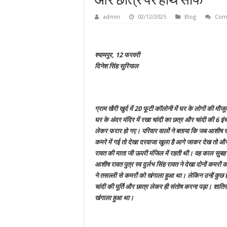
और छात्र पर हाथ साफ
admin
02/12/2025
Blog
Com
श्यामपुर, 12 फरवरी
दिनेश सिंह सुरियाल
ग्राम खैरी खुर्द में 20 फूटी कॉलोनी में घर के लोगों की मौज
घर के अंदर मंदिर में रखा चांदी का छत्र और चांदी की 6 इंच ल
लेकर फरार हो गए। परिवार वालों ने बताया कि जब आशीष र
कमरे में गई तो देखा दरवाजा खुला है आगे जाकर देख तो और 
रावत की माता जी ऊपरी मंजिल में रहती थी। वह काल सुबह ह
आशीष रावत पुत्र स्व दुर्लभ सिंह रावत ने देखा दोनों कमरों 
ने तसल्ली से कमरों को खंगाला हुआ था। लेकिन उन्हें कुछ ह
चांदी की मूर्ति और छात्र लेकर ही संतोष करना पड़ा। शाति
खंगाला हुआ था।