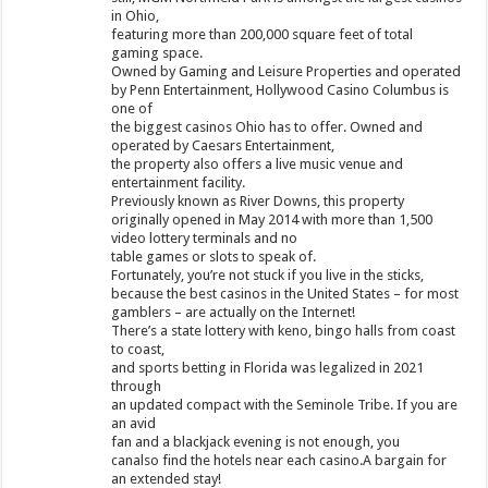
in Ohio,
featuring more than 200,000 square feet of total
gaming space.
Owned by Gaming and Leisure Properties and operated
by Penn Entertainment, Hollywood Casino Columbus is
one of
the biggest casinos Ohio has to offer. Owned and
operated by Caesars Entertainment,
the property also offers a live music venue and
entertainment facility.
Previously known as River Downs, this property
originally opened in May 2014 with more than 1,500
video lottery terminals and no
table games or slots to speak of.
Fortunately, you’re not stuck if you live in the sticks,
because the best casinos in the United States – for most
gamblers – are actually on the Internet!
There’s a state lottery with keno, bingo halls from coast
to coast,
and sports betting in Florida was legalized in 2021
through
an updated compact with the Seminole Tribe. If you are
an avid
fan and a blackjack evening is not enough, you
canalso find the hotels near each casino.A bargain for
an extended stay!