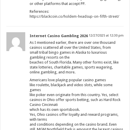
or other platforms that accept PP.
References:
https://blackcoin.co/holdem-headsup-on-fifth-street/
Internet Casino Gambling 2026
12/27/2025 at 12:30 pm
As I mentioned earlier, there are over one thousand
casinos scattered all over the United States, from
small tribal bingo games in Alaska to luxurious
gambling resorts on the
beaches of South Florida. Many other forms exist, like
state lotteries, charitable games, sports wagering,
online gambling, and more.
Americans love playing popular casino games
like roulette, blackjack and video slots, while some
games
like poker even originate from this country. Yes, select
casinos in Ohio offer sports betting, such as Hard Rock
Casino Cincinnati
which has its own sportsbook.
Yes, Ohio casinos offer loyalty and reward programs,
with terms
and conditions depending on the casino brand. Even
still, MGM Northfield Park is amongst the largest casinos