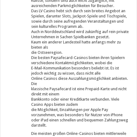
Kulisse, sondern sind auch leicht zugänglich, mit
ausreichenden Parkmöglichkeiten für Besucher​​.
Das LV Casino hebt sich durch sein breites Angebot an
Spielen, darunter Slots, Jackpot-Spiele und Tischspiele,
sowie durch seine aufregenden Veranstaltungen und
sein kulturelles Programm ab.
Auch in Norddeutschland wird zukünftig auf rein private
Unternehmen in Sachen Spielbanken gesetzt.
Kaum ein anderer Landesteil hatte anfangs mehr zu
bieten als
die Ostseeregion.
Die besten Paysafecard-Casinos bieten ihren Spielern
verschiedene Kontaktmöglichkeiten, wobei die
E-Mail-Kommunikation besonders beliebt ist. Es ist
jedoch wichtig zu wissen, dass nicht alle
Online Casinos diese Auszahlungsmöglichkeit anbieten.
Die
klassische Paysafecard ist eine Prepaid-Karte und nicht
direkt mit einem
Bankkonto oder einer Kreditkarte verbunden. Viele
Casino Apps bieten zudem
die Möglichkeit, Einzahlungen per Apple Pay
vorzunehmen, was besonders für Nutzer von iPhone
oder iPad einen schnellen und bequemen Zahlungsweg
darstellt.
Die meisten großen Online-Casinos bieten mittlerweile