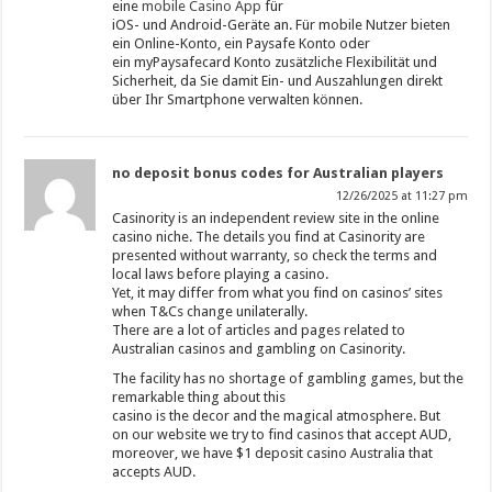
eine
mobile Casino App
für
iOS- und Android-Geräte an. Für mobile Nutzer bieten
ein Online-Konto, ein Paysafe Konto oder
ein myPaysafecard Konto zusätzliche Flexibilität und
Sicherheit, da Sie damit Ein- und Auszahlungen direkt
über Ihr Smartphone verwalten können.
no deposit bonus codes for Australian players
12/26/2025 at 11:27 pm
Casinority is an independent review site in the online
casino niche. The details you find at Casinority are
presented without warranty, so check the terms and
local laws before playing a casino.
Yet, it may differ from what you find on casinos’ sites
when T&Cs change unilaterally.
There are a lot of articles and pages related to
Australian casinos and gambling on Casinority.
The facility has no shortage of gambling games, but the
remarkable thing about this
casino is the decor and the magical atmosphere. But
on our website we try to find casinos that accept AUD,
moreover, we have $1 deposit casino Australia that
accepts AUD.