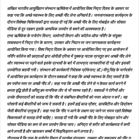
समस्या
न
अखिल भारतीय आयुर्विज्ञान संस्थान ऋषिकेश में आयोजित विश्व निद्रा दिवस के अवसर पर
करें
नजर
कहा गया कि अच्छे स्वास्थ्य के लिए अच्छी नींद लेना अनिवार्य है। जनजागरूकता कार्यक्रम के
अंदाज
दौरान विशेषज्ञ चिकित्सकों द्वारा सलाह दी गई कि अच्छी नींद के लिए मोबाईल और सोशल
मीडिया से दूर रहकर इसके अत्यधिक उपयोग से बचने की आवश्यकता है।
एम्स ऋषिकेश के मनोरोग विभाग, पल्मोनरी विभाग और काॅलेज ऑफ नर्सिंग के संयुक्त
तत्वावधान में निद्रा रोग के कारण, उपचार और निदान पर जन जागरूकता कार्यक्रम
आयोजित किया गया। विश्व निद्रा दिवस के अवसर पर आयोजित किए गए इस आयोजन में
नर्सिंग काॅलेज की छात्राओं द्वारा ओपीडी एरिया में नुक्कड़ नाटक प्रस्तुत कर अच्छी नींद लेने
और स्वास्थ्य पर पड़ने वाले इसके प्रभावों के बारे में लाभप्रद जानकारियां दी गई और इसकी
उपयोगिता बतायी गयी। संस्थान की कार्यकारी निदेशक प्रोफेसर( डॉ.) मीनू सिंह के मार्गदर्शन
में आयोजित इस कार्यक्रम के दौरान वक्ताओं ने कहा कि अच्छे स्वास्थ्य के लिए जरूरी है कि
हम पर्याप्त स्तर पर अच्छी नींद लें। कहा गया कि अच्छी नींद लेने से न केवल कार्य करने में
क्षमता वृद्धि होती है अपितु हम मानसिक तौर से भी स्वस्थ रहते हैं। वक्ताओं ने रोगियों और
उनके तीमारदारों को सलाह दी कि नींद से संबन्धित बीमारियों को नजर अंदाज न करें। यह
परेशानी कई बीमारियों को जन्म दे सकती है। इसमें हाई ब्लड प्रैशर, डायबिटीज और डिप्रेशन
जैसी बीमारियां प्रमुख हैं। कहा गया कि नींद न आने के लक्षण पाए जाने पर समय रहते विशेषज्ञ
चिकत्सकों से सलाह लेनी चाहिए। सलाह दी गयी कि अच्छी नींद के लिए मोबाइल फोन और
सोशल मीडिया का कम से कम उपयोग किया जाय। अनिद्रा से शरीर की कार्यक्षमता में कमी
आने लगती है और खासकर बच्चों में चिड़चिड़ापन आने लगता है।
गौरतलब है कि एम्स के मनोरोग विभाग में प्रत्येक मंगलवार, गुरूवार और शुक्रवार को नींद न