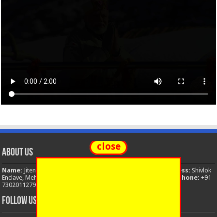
close
About Us
Name:
Jitendra Singh
Organization:
The National News
Address:
Shivlok
Enclave, Mehuwala Mafi, Dehradun, Uttarakhand, 248001, India
Phone:
+91
7302011279
Email:
thenationalnews.india@gmail.com
FOLLOW US