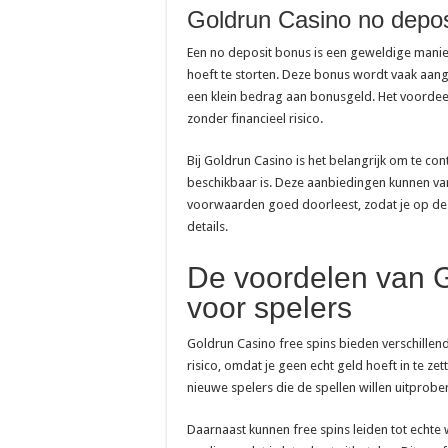
Goldrun Casino no depos
Een no deposit bonus is een geweldige manie
hoeft te storten. Deze bonus wordt vaak aang
een klein bedrag aan bonusgeld. Het voordeel
zonder financieel risico.
Bij Goldrun Casino is het belangrijk om te c
beschikbaar is. Deze aanbiedingen kunnen varië
voorwaarden goed doorleest, zodat je op de 
details.
De voordelen van G
voor spelers
Goldrun Casino free spins bieden verschillen
risico, omdat je geen echt geld hoeft in te ze
nieuwe spelers die de spellen willen uitprobe
Daarnaast kunnen free spins leiden tot echte w