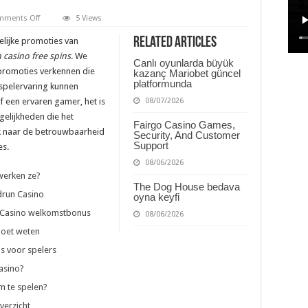
on
mments Off
5 Views
Goldrun
Casino
Related Articles
elijke promoties van
free
spins:
 casino free spins
. We
Canlı oyunlarda büyük
Maak
 promoties verkennen die
kennis
kazanç Mariobet güncel
met
platformunda
 spelervaring kunnen
de
meest
f een ervaren gamer, het is
08/07/2026
aantrekkelijke
gelijkheden die het
promoties
Fairgo Casino Games,
ok naar de betrouwbaarheid
Security, And Customer
Support
es.
08/06/2026
 werken ze?
The Dog House bedava
drun Casino
oyna keyfi
n Casino welkomstbonus
08/06/2026
moet weten
s voor spelers
asino?
m te spelen?
verzicht