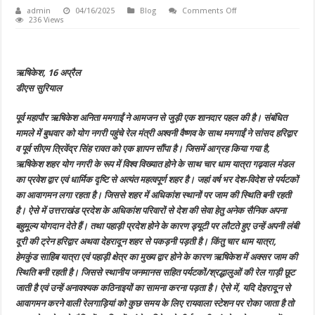
on
admin
04/16/2025
Blog
Comments Off
पूर्व
236 Views
महापौर
ऋषिकेश
अनिता
ममगाईं
ने
ऋषिकेश, 16 अप्रैल
देहरादून
से
डीएस सुरियाल
आवागमन
करने
वाली
पूर्व महापौर ऋषिकेश अनिता ममगाईं ने आमजन से जुड़ी एक शानदार पहल की है। संबंधित
ट्रेनों
को
मामले में बुधवार को योग नगरी पहुंचे रेल मंत्री अश्वनी वैष्णव के साथ ममगाईं ने सांसद हरिद्वार
आमजन
की
व पूर्व सीएम त्रिवेंद्र सिंह रावत को एक ज्ञापन सौंपा है। जिसमें आग्रह किया गया है,
सुगमता
ऋषिकेश शहर योग नगरी के रूप में विश्व विख्यात होने के साथ चार धाम यात्रा गढ़वाल मंडल
के
लिए
का प्रवेश द्वार एवं धार्मिक दृष्टि से अत्यंत महत्वपूर्ण शहर है। जहां वर्ष भर देश-विदेश से पर्यटकों
कुछ
देर
का आवागमन लगा रहता है। जिससे शहर में अधिकांश स्थानों पर जाम की स्थिति बनी रहती
रायवला
है। ऐसे में उत्तराखंड प्रदेश के अधिकांश परिवारों से देश की सेवा हेतु अनेक सैनिक अपना
रेलवे
स्टेशन
बहुमूल्य योगदान देते हैं। तथा पहाड़ी प्रदेश होने के कारण ड्यूटी पर लौटते हुए उन्हें अपनी लंबी
पर
रोके
दूरी की ट्रेन हरिद्वार अथवा देहरादून शहर से पकड़नी पड़ती है। किंतु चार धाम यात्रा,
जाने
हेमकुंड साहिब यात्रा एवं पहाड़ी क्षेत्र का मुख्य द्वार होने के कारण ऋषिकेश में अक्सर जाम की
या
स्टॉपेज
स्थिति बनी रहती है। जिससे स्थानीय जनमानस सहित पर्यटकों/श्रद्धालुओं की रेल गाड़ी छूट
दिए
जाने
जाती है एवं उन्हें अनावश्यक कठिनाइयों का सामना करना पड़ता है। ऐसे में, यदि देहरादून से
की
आवागमन करने वाली रेलगाड़ियां को कुछ समय के लिए रायवाला स्टेशन पर रोका जाता है तो
मांग
को