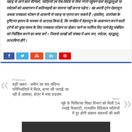
पहाड़ से आने वाले सैनिकों, यात्रियों एवं देश-विदेश से तीर्थ नगरी पहुंचने वाले श्रद्धालुओं या
लेकर
सांसद
पर्यटकों को आवागमन में कठिनाइयों का सामना नहीं करना पड़ेगा। वह अपनी ट्रेन देहरादून
व
पूर्व
अथवा रायवाला स्टेशन से आसानी से पकड़ या प्राप्त कर सकते हैं ।इसलिए, उपरोक्त के
सीएम
दृष्टिगत ज्ञापन के माध्यम से आग्रह किया है, कि जनहित में देहरादून के आवागमन करने वाली
त्रिवेंद्र
रावत
ट्रेनों को कुछ समय के लिए रायवाला स्टेशन पर होकर जाने या स्टॉपेज दिए जाने हेतु संबंधित
को
सौंपा
को निर्देशित करने का कष्ट करें। जिससे लाखों की संख्या में आम जन, पर्यटक, श्रद्धालु
ज्ञापन
लाभाविन्त होंगे।
Previous
बड़ी खबर:- अमीन का शव संदिग्ध
परिस्थितियों में मिला, हत्या की जताई जा
रही है आशंका, क्षेत्र में मचा हडकंप
Next
सूबे के चिकित्सा शिक्षा विभाग को मिली 54
स्थाई फैकल्टी, राजकीय मेडिकल कॉलेजों
में दूर होगी संकाय सदस्यों की कमी