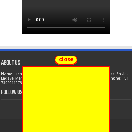
close
About Us
Name:
Jitendra Singh
Organization:
The National News
Address:
Shivlok
Enclave, Mehuwala Mafi, Dehradun, Uttarakhand, 248001, India
Phone:
+91
7302011279
Email:
thenationalnews.india@gmail.com
FOLLOW US