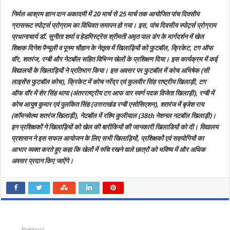
हुआ
भव्य
निर्मल आश्रम ज्ञान दान अकादमी में 20 मार्च से 25 मार्च तक आयोजित पांच दिवसीय
समापन
ग्रासरूट स्पोर्ट्स प्रोग्राम का विधिवत समापन हो गया। इस, पांच दिवसीय स्पोर्ट्स प्रोग्राम
प्रधानाचार्य डॉ. सुनीता शर्मा व हेडमिस्ट्रेस श्रीमती अमृत पाल डंग के मार्गदर्शन में खेल
शिक्षक दिनेश पैन्यूली व पूनम चौहान के नेतृत्व में खिलाड़ियों को फुटबॉल, क्रिकेट, टग ऑफ
वॉर, शतरंज, रग्बी और नेटबॉल सहित विभिन्न खेलों के प्रशिक्षण दिया। इस कार्यक्रम में कई
विद्यालयों के खिलाड़ियों ने प्रतिभाग किया। इस अवसर पर फुटबॉल में कोच अभिषेक (सी
लाइसेंस फुटबॉल कोच), क्रिकेट में कोच नरेंद्र एवं कुलवीर सिंह राष्ट्रीय खिलाड़ी, टग
ऑफ वॉर में शेर सिंह थापा (अंतरराष्ट्रीय टग आफ वार स्वर्ण पदक विजेता खिलाड़ी), रग्बी में
कोच आयुष कुमार एवं पुलकित सिंह (उत्तराखंड रग्बी एसोसिएशन), शतरंज में बृजेश राय
(कॉमनवेल्थ शतरंज खिलाड़ी), नेटबॉल में रश्मि कुलीयाल (38th नेशनल नटबॉल खिलाड़ी)।
इन प्रशिक्षकों ने खिलाड़ियों को खेल की बारीकियों की जानकारी खिलाडियों को दी। विद्यालय
प्रशासन ने इस सफल आयोजन के लिए सभी खिलाड़ियों, प्रशिक्षकों एवं सहयोगियों का
आभार व्यक्त करते हुए कहा कि खेलों में रुचि रखने वाले छात्रों को भविष्य में और अधिक
अवसर प्रदान किए जाऐंगे।
Previous