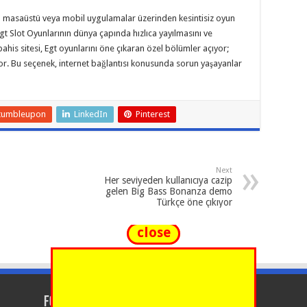
yla masaüstü veya mobil uygulamalar üzerinden kesintisiz oyun
t Slot Oyunlarının dünya çapında hızlıca yayılmasını ve
ahis sitesi, Egt oyunlarını öne çıkaran özel bölümler açıyor;
rlıyor. Bu seçenek, internet bağlantısı konusunda sorun yaşayanlar
tumbleupon
LinkedIn
Pinterest
Next
Her seviyeden kullanıcıya cazip
gelen Big Bass Bonanza demo
Türkçe öne çıkıyor
close
FOLLOW US