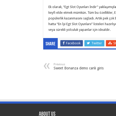
Ek olarak, “Egt Slot Oyunları İndir” yaklaşımı
keyfi elde etmek mümkün. Tüm bu özellikler, Eg
popülerlik kazanmasını sağladı. Artık pek çok b
hatta “En İyi Egt Slot Oyunlarıı” listeleri hazı
veya sürekli yolculuk yapanlar için idealdir.
Facebook
Twitter
S
Share
Previous
Sweet Bonanza demo canlı giris
About Us