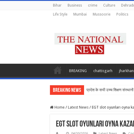
Bihar
Business
crime
Culture
Dehrad
Life Style
Mumbai
Mussoorie
Politics
BREAKING
chattisgarh
jharkha
Breaking News
प्रदेश के सभी उच्च शिक्षण संस्थानों
Home
/
Latest News
/
EGT slot oyunları oyna 
EGT slot oyunları oyna kaz
04/30/2026
Latest News
Co