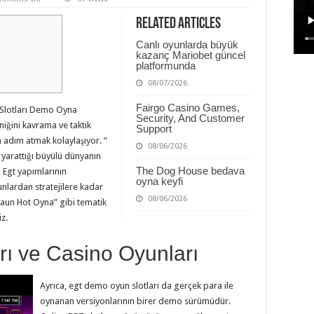
EGT
slot
Related Articles
oyunları
oyna
Canlı oyunlarda büyük
kazandırmaya
devam
kazanç Mariobet güncel
ediyor
platformunda
08/07/2026
Fairgo Casino Games,
 Slotları Demo Oyna
Security, And Customer
iğini kavrama ve taktik
Support
 adım atmak kolaylaşıyor. ”
08/06/2026
 yarattığı büyülü dünyanın
The Dog House bedava
, Egt yapımlarının
oyna keyfi
nlardan stratejilere kadar
08/06/2026
haun Hot Oyna” gibi tematik
iz.
rı ve Casino Oyunları
Ayrıca, egt demo oyun slotları da gerçek para ile
oynanan versiyonlarının birer demo sürümüdür.