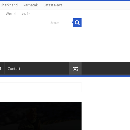
jharkhand
karnatak
Latest News
World
बंगलोर
I
Contact