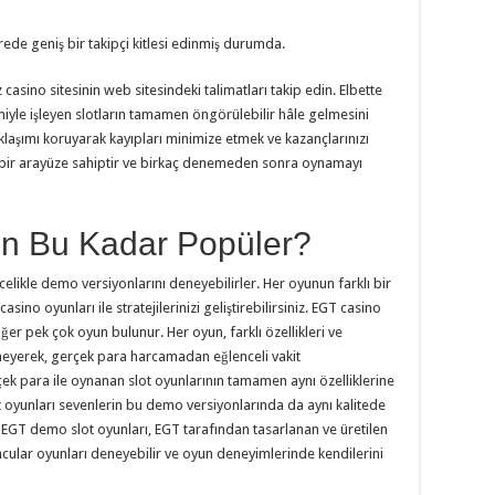
ede geniş bir takipçi kitlesi edinmiş durumda.
 casino sitesinin web sitesindeki talimatları takip edin. Elbette
emiyle işleyen slotların tamamen öngörülebilir hâle gelmesini
laşımı koruyarak kayıpları minimize etmek ve kazançlarınızı
y bir arayüze sahiptir ve birkaç denemeden sonra oynamayı
n Bu Kadar Popüler?
elikle demo versiyonlarını deneyebilirler. Her oyunun farklı bir
casino oyunları ile stratejilerinizi geliştirebilirsiniz. EGT casino
iğer pek çok oyun bulunur. Her oyun, farklı özellikleri ve
deneyerek, gerçek para harcamadan eğlenceli vakit
rçek para ile oynanan slot oyunlarının tamamen aynı özelliklerine
ot oyunları sevenlerin bu demo versiyonlarında da aynı kalitede
 EGT demo slot oyunları, EGT tarafından tasarlanan ve üretilen
ncular oyunları deneyebilir ve oyun deneyimlerinde kendilerini