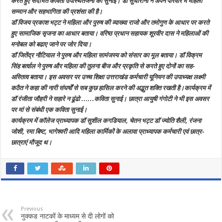
करते हुए संदर्भित कविता उपस्थितजनों को सुनाई। डॉ सुधारानी ने अपने परिवार में महिला
सम्मान और सहभागिता की प्रशंसा की है।
डॉ विजय प्रकाश भट्ट ने महिला और पुरुष की व्याख्या राजो और तमोगुण के आधार पर करते
हुए सामाजिक सृजना का आधार बताया। वरिष्ठ प्रधान सहायक शूरवीर दास ने महिलाओं की
मनोबल को बढाए जाने पर जोर दिया।
डॉ जितेंद्र नौटियाल ने पुरुष और महिला सामंजस्य को संसार का मूल बताया। डॉ विक्रम
सिंह बर्त्वाल ने पुरुष और महिला की तुलना बीज और प्रकृति से करते हुए दोनों का सह-
अस्तित्व बताया। इस अवसर पर उच्च शिक्षा उत्तराखंड कर्मचारी यूनियन की उपाध्यक्ष लक्ष्मी
कठैत ने कहा की नारी संघर्षों से सब कुछ हासिल करने की अद्भुत शक्ति रखती है।कार्यक्रम में
डॉ रंजीता जौहरी ने सहारे न ढूंढो ……कविता सुनाई। छात्रा आयुषी गंगोटी ने भी इस अवसर
पर मां से संबंधी एक कविता सुनाई।
कार्यक्रम में कॉलेज प्राध्यापक डॉ सुशील कगडियाल, चेतन भट्ट डॉ ज्योति शैली, रंजना
जोशी, रमा बिष्ट, भागेश्वरी आदि महिला कार्मिकों के अलावा प्राध्यापक कर्मचारी एवं छात्र-
छात्राएं मौजूद थ।
Previous
नुक्कड नाटकों के माध्यम से दी लोगों को