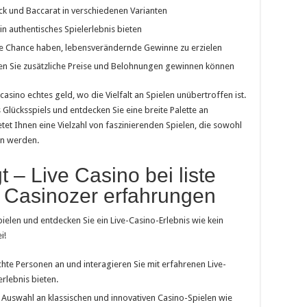
ack und Baccarat in verschiedenen Varianten
in authentisches Spielerlebnis bieten
die Chance haben, lebensverändernde Gewinne zu erzielen
en Sie zusätzliche Preise und Belohnungen gewinnen können
sino echtes geld, wo die Vielfalt an Spielen unübertroffen ist.
Glücksspiels und entdecken Sie eine breite Palette an
et Ihnen eine Vielzahl von faszinierenden Spielen, die sowohl
rn werden.
 – Live Casino bei liste
s Casinozer erfahrungen
pielen und entdecken Sie ein Live-Casino-Erlebnis wie kein
i!
chte Personen an und interagieren Sie mit erfahrenen Live-
rlebnis bieten.
te Auswahl an klassischen und innovativen Casino-Spielen wie