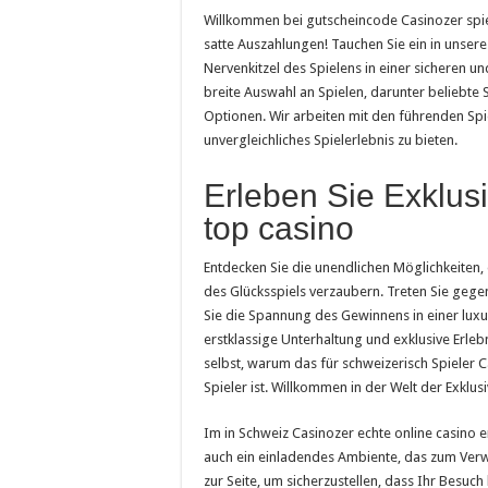
Willkommen bei gutscheincode Casinozer spiela
satte Auszahlungen! Tauchen Sie ein in unser
Nervenkitzel des Spielens in einer sicheren 
breite Auswahl an Spielen, darunter beliebte 
Optionen. Wir arbeiten mit den führenden Sp
unvergleichliches Spielerlebnis zu bieten.
Erleben Sie Exklusi
top casino
Entdecken Sie die unendlichen Möglichkeiten, 
des Glücksspiels verzaubern. Treten Sie gegen
Sie die Spannung des Gewinnens in einer lux
erstklassige Unterhaltung und exklusive Erlebn
selbst, warum das für schweizerisch Spieler C
Spieler ist. Willkommen in der Welt der Exklusi
Im in Schweiz Casinozer echte online casino e
auch ein einladendes Ambiente, das zum Verwe
zur Seite, um sicherzustellen, dass Ihr Besuch