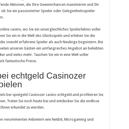
ende Aktionen, die Ihre Gewinnchancen maximieren und Ihr
ob Sie ein passionierter Spieler oder Gelegenheitsspieler
en.
line casino, wo Sie ein unvergleichliches Spielerlebnis voller
en Sie ein in die Welt des Glücksspiels und erleben Sie die
 die sowohl erfahrene Spieler als auch Neulinge begeistern. Bei
wir bieten unseren Gästen ein umfangreiches Angebot an beliebten
oker und vieles mehr. Tauchen Sie ein in eine Welt voller
ck fantastische Preise.
 bei echtgeld Casinozer
pielen
els bei spielgeld Casinozer casino echtgeld und profitieren Sie
n. Treten Sie noch heute bei und entdecken Sie die endlose
on Ihnen erkundet zu werden.
on renommierten Anbietern wie NetEnt, Microgaming und