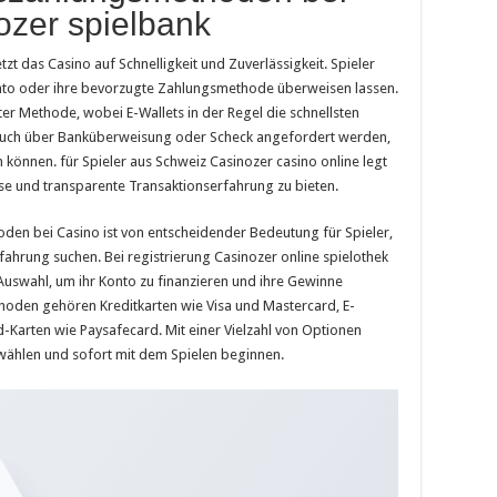
ozer spielbank
t das Casino auf Schnelligkeit und Zuverlässigkeit. Spieler
to oder ihre bevorzugte Zahlungsmethode überweisen lassen.
er Methode, wobei E-Wallets in der Regel die schnellsten
auch über Banküberweisung oder Scheck angefordert werden,
 können. für Spieler aus Schweiz Casinozer casino online legt
se und transparente Transaktionserfahrung zu bieten.
en bei Casino ist von entscheidender Bedeutung für Spieler,
ahrung suchen. Bei registrierung Casinozer online spielothek
 Auswahl, um ihr Konto zu finanzieren und ihre Gewinne
oden gehören Kreditkarten wie Visa und Mastercard, E-
d-Karten wie Paysafecard. Mit einer Vielzahl von Optionen
wählen und sofort mit dem Spielen beginnen.