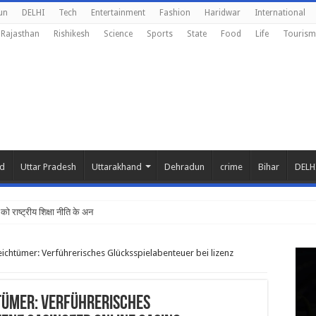
un
DELHI
Tech
Entertainment
Fashion
Haridwar
International
Rajasthan
Rishikesh
Science
Sports
State
Food
Life
Tourism
nd
Uttar Pradesh
Uttarakhand
Dehradun
crime
Bihar
DELH
 को राष्ट्रीय शिक्षा नीति के अनुरूप मॉडिफाई किया जाए : म
ichtümer: Verführerisches Glücksspielabenteuer bei lizenz
htümer: Verführerisches