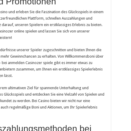
nd Promotionen
sino und erleben Sie die Faszination des Glücksspiels in einem
tzerfreundlichen Plattform, schnellen Auszahlungen und
darauf, unseren Spielern ein erstklassiges Erlebnis zu bieten.
asinozer online spielen und lassen Sie sich von unserer
eistern!
ürfnisse unserer Spieler zugeschnitten und bieten Ihnen die
d mehr Gewinnchancen zu erhalten. Von Willkommensboni über
 – bei anmelden Casinozer spiele gibt es immer etwas zu
anbietern zusammen, um Ihnen ein erstklassiges Spielerlebnis
n lässt.
Ihrem ultimativen Ziel für spannende Unterhaltung und
es Glücksspiels und entdecken Sie eine Vielzahl von Spielen und
kundet zu werden. Bei Casino bieten wir nicht nur eine
auch regelmäßige Boni und Aktionen, um Ihr Spielerlebnis
szahlungsmethoden bei