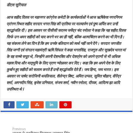
की
डीएस सुरियाल
प्रतिमा
पर
माल्यार्पण
आज शहीद दिवस पर महानगर कांग्रेस कमेटी के कार्यकर्ताओं ने आज ऋषिकेश नगरनिगम
एवं
पुष्प
प्रांगण स्थित शहीद सरदार भगत सिंह की प्रतिमा पर माल्यार्पण एवं पुष्प अर्पित कर उन्हें
अर्पित
कर
श्रद्धांजलि दी। इस अवसर पर पीसीसी सदस्य जयेंद्र चंद रमोला ने कहा कि यह शहीद दिवस
उन्हें
सिर्फ उन अमर शहीदों को याद करने भर का ही नहीं, बल्कि आत्मचिंतन करने का भी दिन है।
श्रद्धांजलि
यह संकल्प लेने का दिन है कि हम उनके बलिदान को व्यर्थ नहीं जाने देंगे। सरदार जगजीत
सिंह जग्गी एवं संगठन महामंत्री ऋषि सिंघल ने कहा भगतसिंह, राजगुरु और सुखदेव भारत मां
के वह सच्चे सपूत थे, जिन्होंने अपनी देशभक्ति और देशप्रेम को अपने प्राणों से भी अधिक
महत्व दिया और मातृभूमि के लिए प्राण न्योछावर कर दिए। कहा कि हम अपने देश के लिए
कुर्बान हुए शहीदों को सलाम करते हैं उन्हें श्रद्धांजलि देते हैं। जय हिन्द, जय भारत। इस
अवसर पर पार्षद सरोजिनी थपलियाल, शैलेन्द्र बिष्ट, अमित उप्पल, सुमित चौहान, वीरेंद्र
शर्मा, अमनदीप सिंह, बृजेश उनियाल, संजय शर्मा, नवीन रमोला, दीपक, आदित्य झा आदि
उपस्थित थे l
Previous