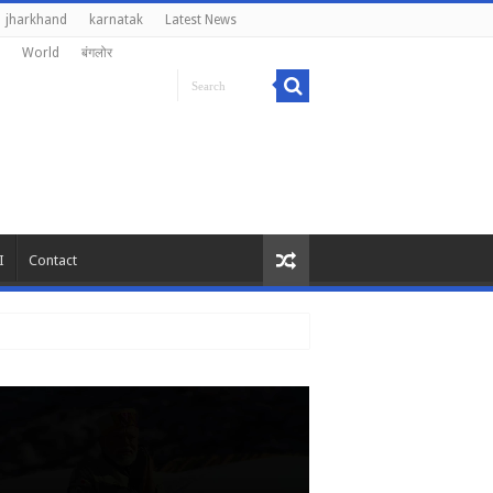
jharkhand
karnatak
Latest News
World
बंगलोर
I
Contact