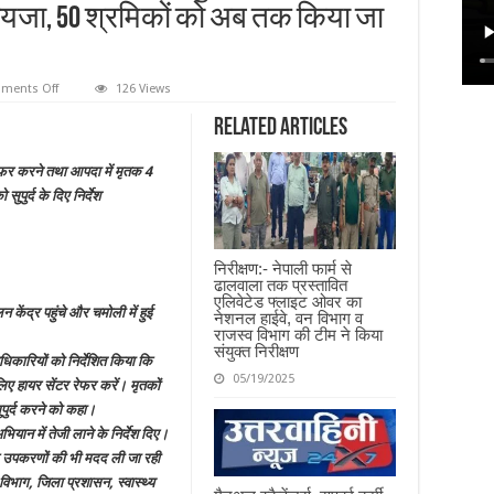
 जायजा, 50 श्रमिकों को अब तक किया जा
on
ments Off
126 Views
मुख्यमंत्री
धामी
Related Articles
ने
राज्य
आपदा
फर करने तथा आपदा में मृतक 4
परिचालन
केंद्र
ुपुर्द के दिए निर्देश
पहुंचकर
आपदा
प्रबंधन
के
कार्यों
निरीक्षण:- नेपाली फार्म से
का
ढालवाला तक प्रस्तावित
लिया
एलिवेटेड फ्लाइट ओवर का
जायजा,
 केंद्र पहुंचे और चमोली में हुई
नेशनल हाईवे, वन विभाग व
50
श्रमिकों
राजस्व विभाग की टीम ने किया
को
संयुक्त निरीक्षण
अधिकारियों को निर्देशित किया कि
अब
तक
05/19/2025
िए हायर सेंटर रेफर करें। मृतकों
किया
जा
पुर्द करने को कहा।
चुका
है
भियान में तेजी लाने के निर्देश दिए।
रिकवर
निक उपकरणों की भी मदद ली जा रही
िभाग, जिला प्रशासन, स्वास्थ्य