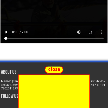
close
About Us
Name:
Jitendra Singh
Organization:
The National News
Address:
Shivlok
Enclave, Mehuwala Mafi, Dehradun, Uttarakhand, 248001, India
Phone:
+91
7302011279
Email:
thenationalnews.india@gmail.com
FOLLOW US