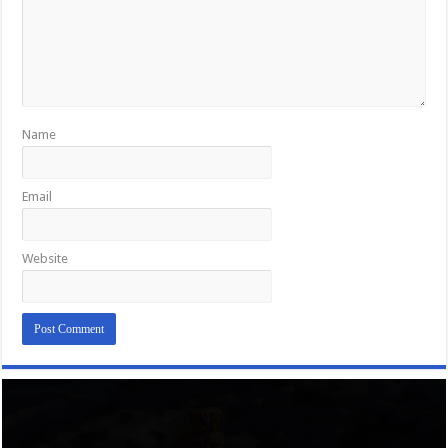
Name
Email
Website