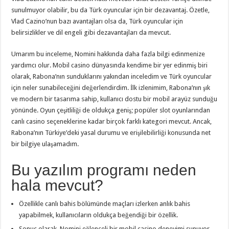
sunulmuyor olabilir, bu da Türk oyuncular için bir dezavantaj. Özetle,
Vlad Cazino’nun bazı avantajları olsa da, Türk oyuncular için
belirsizlikler ve dil engeli gibi dezavantajları da mevcut.
Umarım bu inceleme, Nomini hakkında daha fazla bilgi edinmenize
yardımcı olur. Mobil casino dünyasında kendime bir yer edinmiş biri
olarak, Rabona’nın sunduklarını yakından inceledim ve Türk oyuncular
için neler sunabileceğini değerlendirdim. İlk izlenimim, Rabona’nın şık
ve modern bir tasarıma sahip, kullanıcı dostu bir mobil arayüz sunduğu
yönünde. Oyun çeşitliliği de oldukça geniş; popüler slot oyunlarından
canlı casino seçeneklerine kadar birçok farklı kategori mevcut. Ancak,
Rabona’nın Türkiye’deki yasal durumu ve erişilebilirliği konusunda net
bir bilgiye ulaşamadım.
Bu yazılım programı neden
hala mevcut?
Özellikle canlı bahis bölümünde maçları izlerken anlık bahis
yapabilmek, kullanıcıların oldukça beğendiği bir özellik.
Sonuç olarak, Nomini eğlenceli bir mobil casino deneyimi sunuyor,