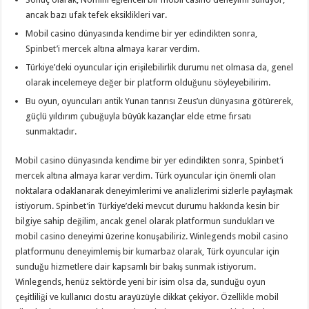
ancak bazı ufak tefek eksiklikleri var.
Mobil casino dünyasında kendime bir yer edindikten sonra,
Spinbet’i mercek altına almaya karar verdim.
Türkiye’deki oyuncular için erişilebilirlik durumu net olmasa da, genel
olarak incelemeye değer bir platform olduğunu söyleyebilirim.
Bu oyun, oyuncuları antik Yunan tanrısı Zeus’un dünyasına götürerek,
güçlü yıldırım çubuğuyla büyük kazançlar elde etme fırsatı
sunmaktadır.
Mobil casino dünyasında kendime bir yer edindikten sonra, Spinbet’i
mercek altına almaya karar verdim. Türk oyuncular için önemli olan
noktalara odaklanarak deneyimlerimi ve analizlerimi sizlerle paylaşmak
istiyorum. Spinbet’in Türkiye’deki mevcut durumu hakkında kesin bir
bilgiye sahip değilim, ancak genel olarak platformun sundukları ve
mobil casino deneyimi üzerine konuşabiliriz. Winlegends mobil casino
platformunu deneyimlemiş bir kumarbaz olarak, Türk oyuncular için
sunduğu hizmetlere dair kapsamlı bir bakış sunmak istiyorum.
Winlegends, henüz sektörde yeni bir isim olsa da, sunduğu oyun
çeşitliliği ve kullanıcı dostu arayüzüyle dikkat çekiyor. Özellikle mobil