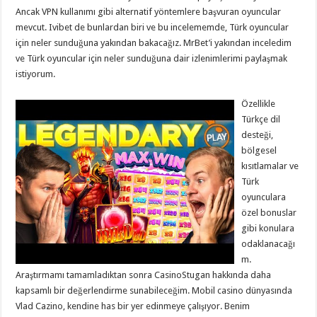
Ancak VPN kullanımı gibi alternatif yöntemlere başvuran oyuncular
mevcut. Ivibet de bunlardan biri ve bu incelememde, Türk oyuncular
için neler sunduğuna yakından bakacağız. MrBet’i yakından inceledim
ve Türk oyuncular için neler sunduğuna dair izlenimlerimi paylaşmak
istiyorum.
Özellikle
Türkçe dil
desteği,
bölgesel
kısıtlamalar ve
Türk
oyunculara
özel bonuslar
gibi konulara
odaklanacağı
m.
Araştırmamı tamamladıktan sonra CasinoStugan hakkında daha
kapsamlı bir değerlendirme sunabileceğim. Mobil casino dünyasında
Vlad Cazino, kendine has bir yer edinmeye çalışıyor. Benim