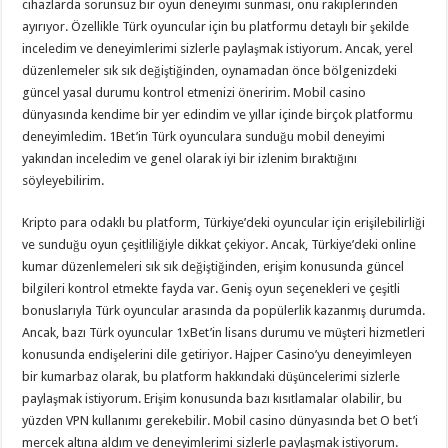
cihazlarda sorunsuz bir oyun deneyimi sunması, onu rakiplerinden
ayırıyor. Özellikle Türk oyuncular için bu platformu detaylı bir şekilde
inceledim ve deneyimlerimi sizlerle paylaşmak istiyorum. Ancak, yerel
düzenlemeler sık sık değiştiğinden, oynamadan önce bölgenizdeki
güncel yasal durumu kontrol etmenizi öneririm. Mobil casino
dünyasında kendime bir yer edindim ve yıllar içinde birçok platformu
deneyimledim. 1Bet’in Türk oyunculara sunduğu mobil deneyimi
yakından inceledim ve genel olarak iyi bir izlenim bıraktığını
söyleyebilirim.
Kripto para odaklı bu platform, Türkiye’deki oyuncular için erişilebilirliği
ve sunduğu oyun çeşitliliğiyle dikkat çekiyor. Ancak, Türkiye’deki online
kumar düzenlemeleri sık sık değiştiğinden, erişim konusunda güncel
bilgileri kontrol etmekte fayda var. Geniş oyun seçenekleri ve çeşitli
bonuslarıyla Türk oyuncular arasında da popülerlik kazanmış durumda.
Ancak, bazı Türk oyuncular 1xBet’in lisans durumu ve müşteri hizmetleri
konusunda endişelerini dile getiriyor. Hajper Casino’yu deneyimleyen
bir kumarbaz olarak, bu platform hakkındaki düşüncelerimi sizlerle
paylaşmak istiyorum. Erişim konusunda bazı kısıtlamalar olabilir, bu
yüzden VPN kullanımı gerekebilir. Mobil casino dünyasında bet O bet’i
mercek altına aldım ve deneyimlerimi sizlerle paylaşmak istiyorum.