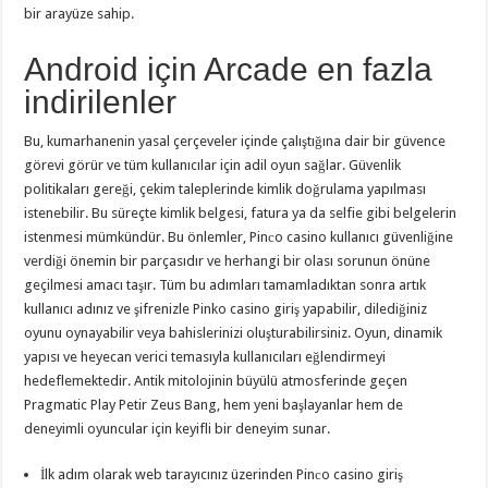
bir arayüze sahip.
Android için Arcade en fazla
indirilenler
Bu, kumarhanenin yasal çerçeveler içinde çalıştığına dair bir güvence
görevi görür ve tüm kullanıcılar için adil oyun sağlar. Güvenlik
politikaları gereği, çekim taleplerinde kimlik doğrulama yapılması
istenebilir. Bu süreçte kimlik belgesi, fatura ya da selfie gibi belgelerin
istenmesi mümkündür. Bu önlemler, Pinсo casino kullanıcı güvenliğine
verdiği önemin bir parçasıdır ve herhangi bir olası sorunun önüne
geçilmesi amacı taşır. Tüm bu adımları tamamladıktan sonra artık
kullanıcı adınız ve şifrenizle Pinko casino giriş yapabilir, dilediğiniz
oyunu oynayabilir veya bahislerinizi oluşturabilirsiniz. Oyun, dinamik
yapısı ve heyecan verici temasıyla kullanıcıları eğlendirmeyi
hedeflemektedir. Antik mitolojinin büyülü atmosferinde geçen
Pragmatic Play Petir Zeus Bang, hem yeni başlayanlar hem de
deneyimli oyuncular için keyifli bir deneyim sunar.
İlk adım olarak web tarayıcınız üzerinden Pinсo casino giriş