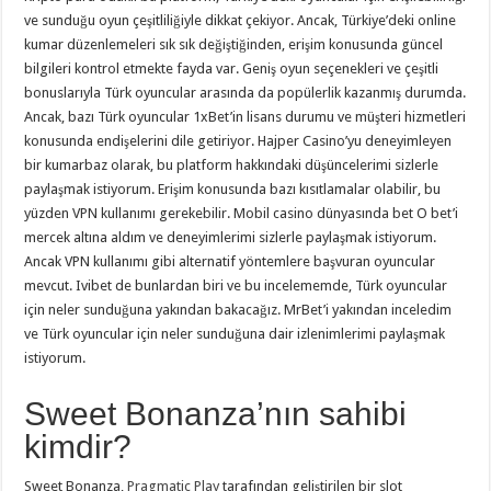
ve sunduğu oyun çeşitliliğiyle dikkat çekiyor. Ancak, Türkiye’deki online
kumar düzenlemeleri sık sık değiştiğinden, erişim konusunda güncel
bilgileri kontrol etmekte fayda var. Geniş oyun seçenekleri ve çeşitli
bonuslarıyla Türk oyuncular arasında da popülerlik kazanmış durumda.
Ancak, bazı Türk oyuncular 1xBet’in lisans durumu ve müşteri hizmetleri
konusunda endişelerini dile getiriyor. Hajper Casino’yu deneyimleyen
bir kumarbaz olarak, bu platform hakkındaki düşüncelerimi sizlerle
paylaşmak istiyorum. Erişim konusunda bazı kısıtlamalar olabilir, bu
yüzden VPN kullanımı gerekebilir. Mobil casino dünyasında bet O bet’i
mercek altına aldım ve deneyimlerimi sizlerle paylaşmak istiyorum.
Ancak VPN kullanımı gibi alternatif yöntemlere başvuran oyuncular
mevcut. Ivibet de bunlardan biri ve bu incelememde, Türk oyuncular
için neler sunduğuna yakından bakacağız. MrBet’i yakından inceledim
ve Türk oyuncular için neler sunduğuna dair izlenimlerimi paylaşmak
istiyorum.
Sweet Bonanza’nın sahibi
kimdir?
Sweet Bonanza,
Pragmatic Play
tarafından geliştirilen bir slot