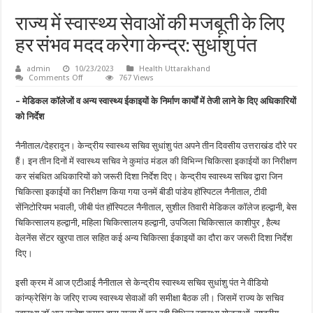
राज्य में स्वास्थ्य सेवाओं की मजबूती के लिए
हर संभव मदद करेगा केन्द्र: सुधांशु पंत
admin
10/23/2023
Health Uttarakhand
on
Comments Off
767 Views
राज्य
में
– मेडिकल कॉलेजों व अन्य स्वास्थ्य ईकाइयों के निर्माण कार्यों में तेजी लाने के दिए अधिकारियों
स्वास्थ्य
सेवाओं
को निर्देश
की
मजबूती
के
नैनीताल/देहरादून। केन्द्रीय स्वास्थ्य सचिव सुधांशु पंत अपने तीन दिवसीय उत्तराखंड दौरे पर
लिए
हर
हैं। इन तीन दिनों में स्वास्थ्य सचिव ने कुमांउ मंडल की विभिन्न चिकित्सा इकाईयों का निरीक्षण
संभव
कर संबधित अधिकारियों को जरूरी दिशा निर्देश दिए। केन्द्रीय स्वास्थ्य सचिव द्वारा जिन
मदद
करेगा
चिकित्सा इकाईयों का निरीक्षण किया गया उनमें बीडी पांडेय हॉस्पिटल नैनीताल, टीवी
केन्द्र:
सुधांशु
सेंनिटोरियम भवाली, जीबी पंत हॉस्पिटल नैनीताल, सुशील तिवारी मेडिकल कॉलेज हल्द्वानी, बेस
पंत
चिकित्सालय हल्द्वानी, महिला चिकित्सालय हल्द्वानी, उपजिला चिकित्साल काशीपुर , हैल्थ
वेलनेंस सेंटर खुरपा ताल सहित कई अन्य चिकित्सा ईकाइयों का दौरा कर जरूरी दिशा निर्देश
दिए।
इसी क्रम में आज एटीआई नैनीताल से केन्द्रीय स्वास्थ्य सचिव सुधांशु पंत ने वीडियो
कांन्फ्रेसिंग के जरिए राज्य स्वास्थ्य सेवाओं की समीक्षा बैठक ली। जिसमें राज्य के सचिव