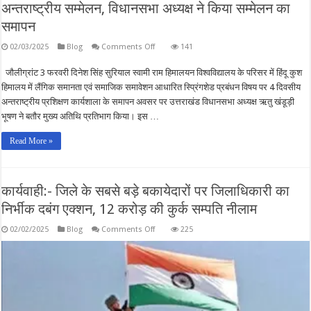
अन्तराष्ट्रीय सम्मेलन, विधानसभा अध्यक्ष ने किया सम्मेलन का
समापन
on
02/03/2025
Blog
Comments Off
141
स्वामी
राम
जौलीग्रांट 3 फरवरी दिनेश सिंह सुरियाल स्वामी राम हिमालयन विश्वविद्यालय के परिसर में हिंदू कुश
हिमालयन
विश्वविद्यालय
हिमालय में लैंगिक समानता एवं समाजिक समावेशन आधारित स्प्रिंगशेड प्रबंधन विषय पर 4 दिवसीय
परिसर
में
अन्तराष्ट्रीय प्रशिक्षण कार्यशाला के समापन अवसर पर उत्तराखंड विधानसभा अध्यक्ष ऋतु खंडूड़ी
स्प्रिंगशेड
भूषण ने बतौर मुख्य अतिथि प्रतिभाग किया। इस …
प्रबंधन
पर
हिमालयी
Read More »
देश
एवं
राज्यों
के
प्रतिभागियों
कार्यवाही:- जिले के सबसे बड़े बकायेदारों पर जिलाधिकारी का
का
आयोजित
निर्भीक दबंग एक्शन, 12 करोड़ की कुर्क सम्पति नीलाम
हुआ
अन्तराष्ट्रीय
सम्मेलन,
on
02/02/2025
Blog
Comments Off
225
विधानसभा
कार्यवाही:-
अध्यक्ष
जिले
ने
के
किया
सबसे
सम्मेलन
बड़े
का
बकायेदारों
समापन
पर
जिलाधिकारी
का