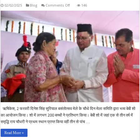
on
02/02/2025
Blog
Comments Off
146
बेबी
शो
में
एक
से
तीन
वर्ष
वर्ग
में
समृद्धि
राय
चौधरी
व
तीन
से
पांच
वर्ष
वर्ग
में
प्रव्या
शर्मा
रहे
प्रथम,
लगभग
200
ऋषिकेश, 2 फरवरी दिनेश सिंह सुरियाल बसंतोत्सव मेले के चौथे दिन मेला समिति द्वारा भव्य बेबी शो
बच्चों
ने
का आयोजन किया। शो में लगभग 200 बच्चों ने प्रतिभाग किया। बेबी शो में जहां एक से तीन वर्ष में
किया
समृद्धि राय चौधरी ने प्रथम स्थान प्राप्त किया वहीं तीन से पांच …
प्रतिभाग
Read More »