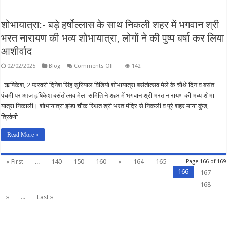
शोभायात्रा:- बड़े हर्षोल्लास के साथ निकली शहर में भगवान श्री
भरत नारायण की भव्य शोभायात्रा, लोगों ने की पुष्प बर्षा कर लिया
आशीर्वाद
on
02/02/2025
Blog
Comments Off
142
शोभायात्रा:-
बड़े
ऋषिकेश, 2 फरवरी दिनेश सिंह सुरियाल विडियो शोभायात्रा बसंतोत्सव मेले के चौथे दिन व बसंत
हर्षोल्लास
के
पंचमी पर आज हृषिकेश बसंतोत्सव मेला समिति ने शहर में भगवान श्री भरत नारायण की भव्य शोभा
साथ
निकली
यात्रा निकाली। शोभायात्रा झंडा चौक स्थित श्री भरत मंदिर से निकली व पूरे शहर माया कुंड,
शहर
त्रिवेणी …
में
भगवान
श्री
Read More »
भरत
नारायण
की
भव्य
« First
...
140
150
160
«
164
165
Page 166 of 169
शोभायात्रा,
166
लोगों
167
ने
168
की
पुष्प
»
...
Last »
बर्षा
कर
लिया
आशीर्वाद